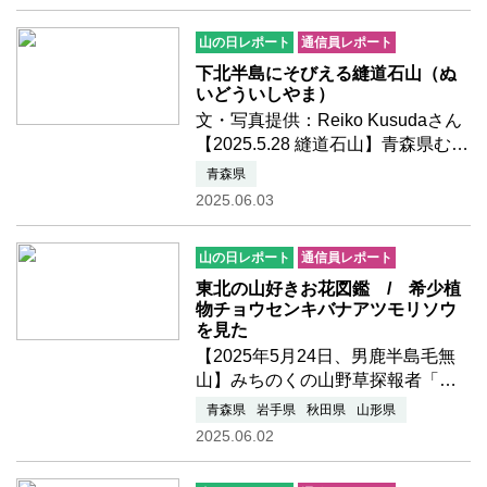
ら「双龍の滝にいがねすか？」っ
て提案があったものですからそこ
山の日レポート
通信員レポート
へ…いっすな〜迫力ありまし…つ
づきを読む
下北半島にそびえる縫道石山（ぬ
いどういしやま）
文・写真提供：Reiko Kusudaさん
【2025.5.28 縫道石山】青森県むつ
市と佐井村に跨る岩山。不思議な
青森県
姿で成長を続ける木、岩を抱く根
2025.06.03
っこ、苔むした異世界のような森
を抜ける、という時、山の頂上が
山の日レポート
通信員レポート
見えた…😱ロープありハシゴ…つ
づきを読む
東北の山好きお花図鑑 / 希少植
物チョウセンキバナアツモリソウ
を見た
【2025年5月24日、男鹿半島毛無
山】みちのくの山野草探報者「モ
ウズイカ」さんからの「春のお花
青森県
岩手県
秋田県
山形県
図鑑」をお届けします。
2025.06.02
▲ ▽ ▲ ▽チョウセンキ
バナアツモリソウ Cypripedium