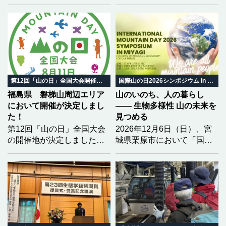
において開催されます。大
会を全国に広くPRするた
め、香川大会の開催趣旨を
踏まえた「大会テーマ」と
「ロゴマーク」の募集を開
始しました。どなたでも応
募可能（団体は除く）で
す。学生の方々も、奮って
第12回「山の日」全国大会開催地決定
国際山の日2026シンポジウム in みやぎ
応募してください！
福島県 磐梯山周辺エリア
山のいのち、人の暮らし
において開催が決定しまし
―― 生物多様性 山の未来を
た！
見つめる
第12回「山の日」全国大会
2026年12月6日（日）、宮
の開催地が決定しました！
城県栗原市において「国際
2028（令和10）年度の第12
山の日2026シンポジウム in
回大会開催地を「福島県
みやぎ」を開催いたしま
北塩原村 磐梯町 猪苗代
す。 今年のテーマは「生物
町」とし、開催地決定を通
多様性」。 気候変動という
知いたしました。
大きな揺らぎの中で、山と
いのちがどう繋がり、私た
ちの暮らしがどう変わって