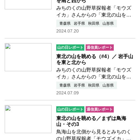
を南と西から
みちのくの山野草探報者「モウズ
イカ」さんからの「東北の山を眺
める」シリーズ５回目で
青森県
岩手県
秋田県
山形県
す。 ▲ ▽ ▲ ▽南
2024.07.20
から見た岩手山と言えば、まずは
県都盛岡の街中から見た姿からと
山の日レポート
通信員レポート
思いましたが、手持ち写真が全く
ありま…つづきを読む
東北の山を眺める（#4）／ 岩手山
を東と北から
みちのくの山野草探報者「モウズ
イカ」さんからの「東北の山を眺
める」シリーズ4回目です。
青森県
岩手県
秋田県
山形県
▲ ▽ ▲ ▽いきなりクイ
2024.07.09
ズで恐縮。この山は何山だと思い
ますか？答は岩手山です。多くの
山の日レポート
通信員レポート
皆さんがご記憶の岩手山と言え
ば…つづきを読む
東北の山を眺める／まずは鳥海
山・その3
鳥海山を北側から見るとみちのく
の山野草探報者「モウズイカ」さ