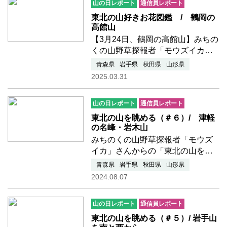
山の日レポート
通信員レポート
guttatum は不思議な分布をするラ
ン…つづきを読む
東北の山好きお花図鑑 / 鶴岡の
高館山
【3月24日、鶴岡の高館山】みちの
くの山野草探報者「モウズイカ」
さんからの「春のお花図鑑」をお
青森県
岩手県
秋田県
山形県
届けします。 ▲ ▽
2025.03.31
▲ ▽24日に行ってまいりまし
た。オオミスミソウやオウレンは
山の日レポート
通信員レポート
そろそろ終盤モード、カタクリ
や…つづきを読む
東北の山を眺める（＃６）/ 津軽
の名峰・岩木山
みちのくの山野草探報者「モウズ
イカ」さんからの「東北の山を眺
める」シリーズ6回目（最終回）で
青森県
岩手県
秋田県
山形県
す。 ▲ ▽ ▲ ▽ 鳥
2024.08.07
海山、岩手山の次はどの山にしよ
うか迷いました。高さの順から行
山の日レポート
通信員レポート
くと「吾妻山」か「月山」でし…
つづきを読む
東北の山を眺める（＃５）/ 岩手山