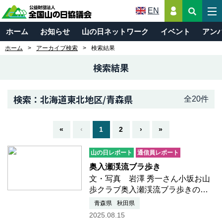
EN
ホーム
お知らせ
山の日ネットワーク
イベント
アン
ホーム
アーカイブ検索
検索結果
検索結果
検索：北海道東北地区/青森県
全20件
«
‹
1
2
›
»
山の日レポート
通信員レポート
奥入瀬渓流ブラ歩き
文・写真 岩澤 秀一さん小坂お山
歩クラブ奥入瀬渓流ブラ歩きの巻
地元にいるとなかなかゆっくり歩
青森県
秋田県
けないものです今回はメンバーか
2025.08.15