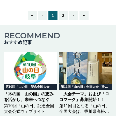
た。お楽しみください。
▲ ▽ ▲ ▽
▲ ▽ 今回は山に登るのでは
«
‹
1
2
›
»
な…つづきを読む
RECOMMEND
おすすめ記事
第10回「山の日」記念全国大会 岐阜in飛騨高山
第11回「山の日」全国大会（香川県）
「木の国 山の国」の恵み
「大会テーマ」および「ロ
を活かし、未来へつなぐ
ゴマーク」募集開始！！
第10回「山の日」記念全国
第11回目となる「山の日」
大会公式ウェブサイト
全国大会は、香川県高松市