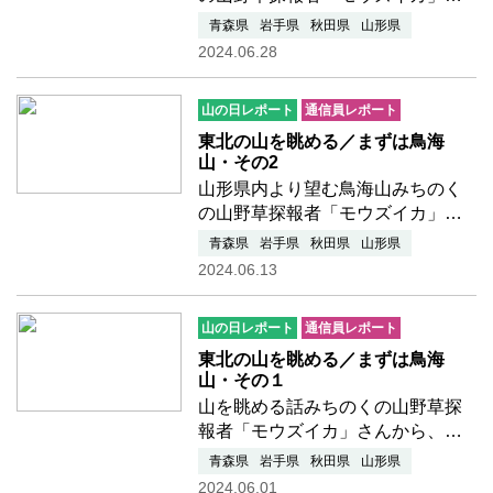
んからの「東北の山を眺める」シ
青森県
岩手県
秋田県
山形県
リーズ3回目です。 ▲
2024.06.28
▽ ▲ ▽今回は秋田県の各所
から見た「鳥海山の姿」を紹介し
山の日レポート
通信員レポート
ます。鳥海山は秋田県では、西側
は…つづきを読む
東北の山を眺める／まずは鳥海
山・その2
山形県内より望む鳥海山みちのく
の山野草探報者「モウズイカ」さ
んからの「東北の山を眺める」シ
青森県
岩手県
秋田県
山形県
リーズ2回目です。お楽しみくださ
2024.06.13
い。 ▲ ▽
▲ ▽ ▲ ▽鳥海山
山の日レポート
通信員レポート
は、山形県と秋田県の県境にあっ
て、…つづきを読む
東北の山を眺める／まずは鳥海
山・その１
山を眺める話みちのくの山野草探
報者「モウズイカ」さんから、今
回「東北の山を眺める」シリーズ
青森県
岩手県
秋田県
山形県
の投稿を戴けることになりまし
2024.06.01