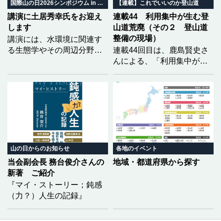
いくのか。 地域の自然と暮
国際山の日2026シンポジウム in みやぎ
【連載】これでいいのか登山道
らしから、山の未来を共に
講演に土居秀幸氏をお迎え
連載44 利用集中が生む登
考えます。
します
山道荒廃（その２ 登山道
整備の現場）
講演には、水環境に関連す
る生態学やその周辺分野で
連載44回目は、鹿島賢史さ
優れた功績を挙げられ、第
んによる、「利用集中が生
23回生態学琵琶湖賞を受賞
む登山道荒廃」の２回目と
された土居秀幸氏（京都大
なります。福島県の安達太
学大学院情報学研究科教
良山を事例に、前回は登山
授）をお迎えし、「どうし
道荒廃の実態をレポートい
たら生物多様性を『知る』
ただきましたが、今回は、
ことができるのか 〜市民科
それらに対して現場でどの
学の実践〜」をテーマにご
ような整備が行われている
講演いただく予定です。
のかを具体的に記していた
山の日からのお知らせ
各地のイベント
だきました。
当会副会長 務台俊介さんの
地域・都道府県から探す
新著 ご紹介
『マイ・ストーリー；鈍感
（力？）人生の記録』