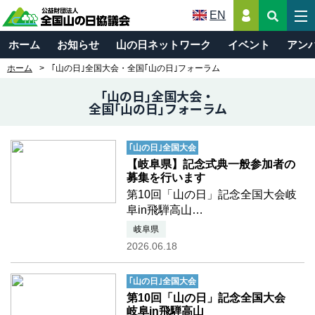
EN
ホーム
お知らせ
山の日ネットワーク
イベント
アン
ホーム
｢山の日｣全国大会・全国｢山の日｣フォーラム
｢山の日｣全国大会・
全国｢山の日｣フォーラム
｢山の日｣全国大会
【岐阜県】記念式典一般参加者の
募集を行います
第10回「山の日」記念全国大会岐
阜in飛騨高山
８月１１日は国民の祝日「山の
岐阜県
日」です。
2026.06.18
「山に親しむ機会を得て、山の恩
恵に感謝する」という祝日の趣旨
｢山の日｣全国大会
を広く知ってもらうため、毎年、
第10回「山の日」記念全国大会
全国大会が開催され、第１ …つづ
岐阜in飛騨高山