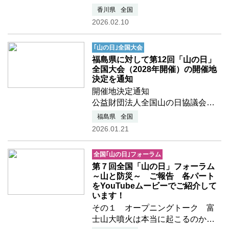
は全国の都道府県に対して「山の
香川県
全国
日」全国大会の開催地への立候補
2026.02.10
を募っておりましたが、本年1月8
日、香川県より開催地立候補の意
｢山の日｣全国大会
向が示されました。
福島県に対して第12回「山の日」
…つづきを読む
全国大会（2028年開催）の開催地
決定を通知
開催地決定通知
公益財団法人全国山の日協議会で
は全国の都道府県に対して「山の
福島県
全国
日」全国大会の開催地への立候補
2026.01.21
を募っておりましたが、昨年12月
12日、福島県より開催地立候補の
全国｢山の日｣フォーラム
意向が示されました。これに対し
第７回全国「山の日」フォーラム
本会で …つづきを読む
～山と防災～ ご報告 各パート
をYouTubeムービーでご紹介して
います！
その１ オープニングトーク 富
士山大噴火は本当に起こるのか？