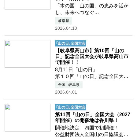
きを読む
「木の国 山の国」の恵みを活か
し、未来へつなぐ
岐阜県の実行委員会事務局より広
岐阜県
報資材が届きましたのでご紹介し
2026.04.10
ます。
｢山の日｣全国大会
岐阜県は日本のほぼ中央に位置
【岐阜県高山市】第10回「山の
し、
日」記念全国大会が岐阜県高山市
北アルプスなど山地が多い地形県
で開催！！
土の約8割 …つづきを読む
8月11日「山の日」
第１０回「山の日」記念全国大会
が岐阜県高山市で開催されます。
全国
岐阜県
どうぞよろしくお願いいたしま
2026.04.01
す。
｢山の日｣全国大会
岐阜県は、日本のほぼ中央に位置
第11回「山の日」全国大会（2027
し、「岐阜県民の歌」で「岐阜は
年開催）の開催地は香川県！
木の国山の国」 …つづきを読む
開催地決定 四国で初開催！
公益財団法人全国山の日協議会で