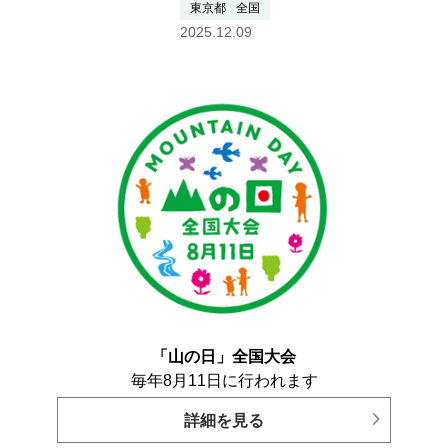
富士山大噴火は本当に起こるの
東京都
全国
か？
2025.12.09
吉本充宏（山梨県富士山科学研究
所 研究管理幹）その２ 被災地
支援の現場から 生命と暮らしを
助ける OPEN …つづきを読む
「山の日」全国大会
毎年8月11日に行われます
詳細を見る