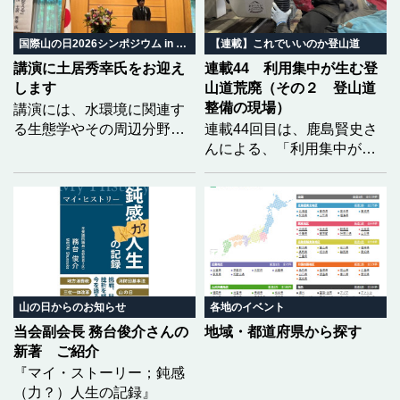
いのちがどう繋がり、私た
ちの暮らしがどう変わって
いくのか。 地域の自然と暮
国際山の日2026シンポジウム in みやぎ
【連載】これでいいのか登山道
らしから、山の未来を共に
講演に土居秀幸氏をお迎え
連載44 利用集中が生む登
考えます。
します
山道荒廃（その２ 登山道
整備の現場）
講演には、水環境に関連す
る生態学やその周辺分野で
連載44回目は、鹿島賢史さ
優れた功績を挙げられ、第
んによる、「利用集中が生
23回生態学琵琶湖賞を受賞
む登山道荒廃」の２回目と
された土居秀幸氏（京都大
なります。福島県の安達太
学大学院情報学研究科教
良山を事例に、前回は登山
授）をお迎えし、「どうし
道荒廃の実態をレポートい
たら生物多様性を『知る』
ただきましたが、今回は、
ことができるのか 〜市民科
それらに対して現場でどの
学の実践〜」をテーマにご
ような整備が行われている
講演いただく予定です。
のかを具体的に記していた
山の日からのお知らせ
各地のイベント
だきました。
当会副会長 務台俊介さんの
地域・都道府県から探す
新著 ご紹介
『マイ・ストーリー；鈍感
（力？）人生の記録』