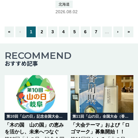
し、姿見平から歩き始め旭岳へそ
北海道
の後、北海岳を経由し黒岳まで北
2026.08.02
鎮方面へ進み、裾合平から下山超
贅沢コース️🌼🪻🌺🏵️🌸距離はあり
ますが、お鉢周回なのでスイスイ
«
‹
1
2
3
4
5
6
7
…
›
»
歩…つづきを読む
RECOMMEND
おすすめ記事
第10回「山の日」記念全国大会 岐阜in飛騨高山
第11回「山の日」全国大会（香川県）
「木の国 山の国」の恵み
「大会テーマ」および「ロ
を活かし、未来へつなぐ
ゴマーク」募集開始！！