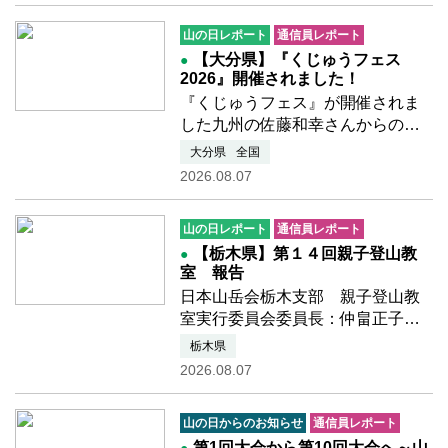
校受験」という大きな山を登って
山の日レポート
通信員レポート
います。 毎日勉強に励んで…つづ
【大分県】『くじゅうフェス
きを読む
2026』開催されました！
『くじゅうフェス』が開催されま
した九州の佐藤和幸さんからのレ
ポートです。今年も、大分県九重
大分県
全国
町の長者原園地において『くじゅ
2026.08.07
うフェス』が開催されました。青
空のもと、多くの方々がボルダリ
山の日レポート
通信員レポート
ングや鳥の巣箱造りなどの体…つ
【栃木県】第１４回親子登山教
づきを読む
室 報告
日本山岳会栃木支部 親子登山教
室実行委員会委員長：仲畠正子さ
んからのレポートです令和8年度日
栃木県
本山岳会栃木支部公益事業(山の日
2026.08.07
関連事業)の報告１ 事業名 第
１４回親子登山教
山の日からのお知らせ
通信員レポート
室 （栃木県山岳・
第1回大会から第10回大会へ～山