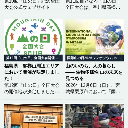
第10回「山の日」記念全国
第11回目となる「山の日」
大会公式ウェブサイト
全国大会は、香川県高松市
において開催されます。大
会を全国に広くPRするた
め、香川大会の開催趣旨を
踏まえた「大会テーマ」と
「ロゴマーク」の募集を開
始しました。どなたでも応
募可能（団体は除く）で
す。学生の方々も、奮って
第12回「山の日」全国大会開催地決定
国際山の日2026シンポジウム in みやぎ
応募してください！
福島県 磐梯山周辺エリア
山のいのち、人の暮らし
において開催が決定しまし
―― 生物多様性 山の未来を
た！
見つめる
第12回「山の日」全国大会
2026年12月6日（日）、宮
の開催地が決定しました！
城県栗原市において「国際
2028（令和10）年度の第12
山の日2026シンポジウム in
回大会開催地を「福島県
みやぎ」を開催いたしま
北塩原村 磐梯町 猪苗代
す。 今年のテーマは「生物
町」とし、開催地決定を通
多様性」。 気候変動という
知いたしました。
大きな揺らぎの中で、山と