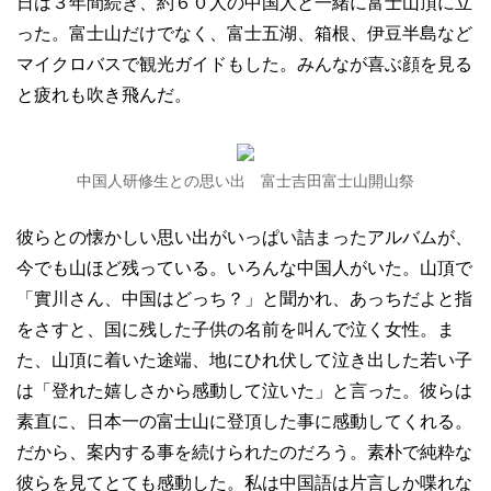
日は３年間続き、約６０人の中国人と一緒に富士山頂に立
った。富士山だけでなく、富士五湖、箱根、伊豆半島など
マイクロバスで観光ガイドもした。みんなが喜ぶ顔を見る
と疲れも吹き飛んだ。
中国人研修生との思い出 富士吉田富士山開山祭
彼らとの懐かしい思い出がいっぱい詰まったアルバムが、
今でも山ほど残っている。いろんな中国人がいた。山頂で
「實川さん、中国はどっち？」と聞かれ、あっちだよと指
をさすと、国に残した子供の名前を叫んで泣く女性。ま
た、山頂に着いた途端、地にひれ伏して泣き出した若い子
は「登れた嬉しさから感動して泣いた」と言った。彼らは
素直に、日本一の富士山に登頂した事に感動してくれる。
だから、案内する事を続けられたのだろう。素朴で純粋な
彼らを見てとても感動した。私は中国語は片言しか喋れな