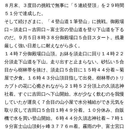
８月末、３度目の挑戦で無事に「５連続登頂」を２９時間
５１分で達成した。
そして続けざまに、「４登山道１筆登山」に挑戦。御殿場
口～須走口～吉田口～富士宮の登山道を登り下山道を下る
のだ。９月５日８時３８分御殿場口５合目スタート。残暑
厳しく強い日差しに耐えながら歩く。
１４時７分御殿場口山頂。お鉢を須走口に回り１４時２２
分須走下山道を下山。走り出すと止まらない。砂払い５合
目から樹林帯を抜け、須走口５合目に１５時４４分着～菊
屋で夕食。１６時４３分山頂目指して出発。樹林帯のトリ
カブトの花に心癒されながら２１時５２分頂上の久須志神
社着。すぐに吉田口へ下山開始。水が少なく飲むのを我慢
していたが運良く７合目の山小屋で水分補給ができ元気を
取り戻して吉田口５合目１時４９分着。１０分休み、自販
機で水を買い登山開始。６時４４分久須志神社着～７時１
９分富士山山頂剣ヶ峰３７７６ｍ着。霧雨の中、富士宮口