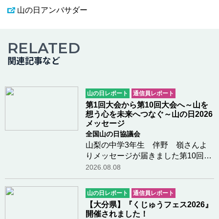
山の日アンバサダー
RELATED
関連記事など
山の日レポート
通信員レポート
第1回大会から第10回大会へ～山を
想う心を未来へつなぐ～山の日2026
メッセージ
全国山の日協議会
山梨の中学3年生 伴野 嶺さんよ
りメッセージが届きました第10回山
の日全国大会が岐阜県高山市で開催
2026.08.08
されますことを、心よりお祝い申し
上げます。今夏、私は「高校受験」
山の日レポート
通信員レポート
という大きな山を登っています。 毎
【大分県】『くじゅうフェス2026』
日勉強に励んで…つづきを読む
開催されました！