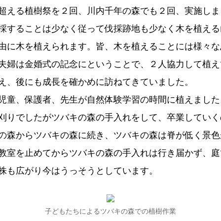
超える植樹祭を２回、川内千年の森でも２回、実施しま
採することは少なく従って伐採跡地も少なく木を植える
由に木を植えられます。皆、木を植えることには様々な
夫婦は金婚式の記念にということで、２人協力して植え
え、後にも成長を確かめに訪ねてきていました。
児童、保護者、先生が自然体験学習の時間に植えました
刈りでしたがツバキの森の手入れをして、卒業していく
の森からツバキの森に続き、ツバキの森は脊が低く景色
教室を止めてからツバキの森の手入れは行き届かず、庭
株も広がり今はうっそうとしています。
子どもたちによるツバキの森での植樹作業