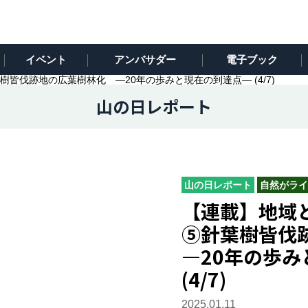
イベント
アンバサダー
電子ブック
皆伐跡地の広葉樹林化 ―20年の歩みと現在の到達点― (4/7)
山の日レポート
山の日レポート
自然がライ
【連載】地域
⑤針葉樹皆伐
―20年の歩
(4/7)
2025.01.11