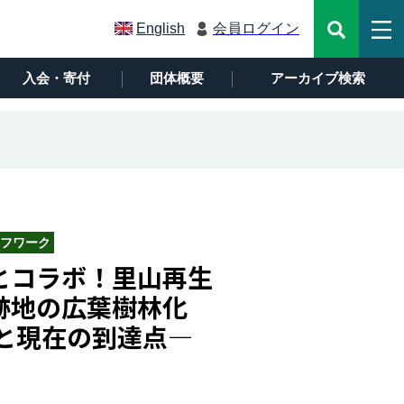
English
会員ログイン
入会・寄付
団体概要
アーカイブ検索
フワーク
とコラボ！里山再生
跡地の広葉樹林化
みと現在の到達点―