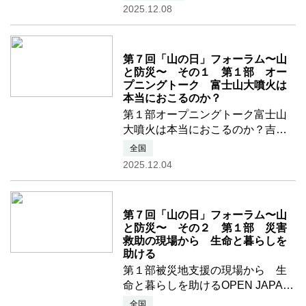
ご協力、ご協賛くださった皆様、
2025.12.08
ご出演くださった皆様、ご観覧・
配信視聴の皆様、誠にありがとう
none
ございました。展示品ご協 …つ
第７回「山の日」フォーラム〜山
づきを読む
と防災〜 その１ 第１部 オー
プニングトーク 富士山大噴火は
本当におこるのか？
第１部オープニングトーク富士山
大噴火は本当におこるのか？吉本
充宏 富士山科学研究所 研究管理
全国
幹アーカイブムービーはこちらか
2025.12.04
ら→YouTubeムービー 富士山大
噴火は本当におこるのか？ アー
none
カイブムービー
第７回「山の日」フォーラム〜山
と防災〜 その２ 第１部 災害
救助の現場から 生命と暮らしを
助ける
第１部被災地支援の現場から 生
命と暮らしを助けるOPEN JAPAN
の活動レポート肥田 浩（OPEN
全国