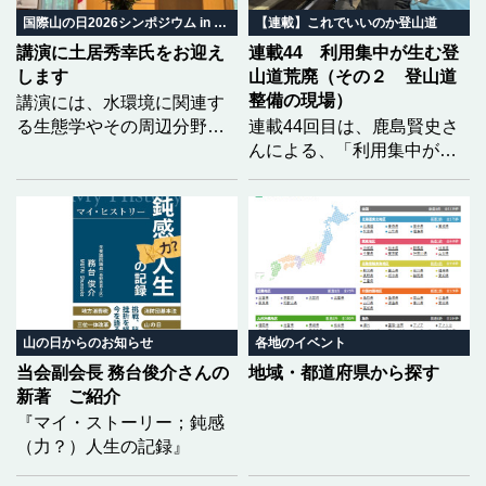
いくのか。 地域の自然と暮
国際山の日2026シンポジウム in みやぎ
【連載】これでいいのか登山道
らしから、山の未来を共に
講演に土居秀幸氏をお迎え
連載44 利用集中が生む登
考えます。
します
山道荒廃（その２ 登山道
整備の現場）
講演には、水環境に関連す
る生態学やその周辺分野で
連載44回目は、鹿島賢史さ
優れた功績を挙げられ、第
んによる、「利用集中が生
23回生態学琵琶湖賞を受賞
む登山道荒廃」の２回目と
された土居秀幸氏（京都大
なります。福島県の安達太
学大学院情報学研究科教
良山を事例に、前回は登山
授）をお迎えし、「どうし
道荒廃の実態をレポートい
たら生物多様性を『知る』
ただきましたが、今回は、
ことができるのか 〜市民科
それらに対して現場でどの
学の実践〜」をテーマにご
ような整備が行われている
講演いただく予定です。
のかを具体的に記していた
山の日からのお知らせ
各地のイベント
だきました。
当会副会長 務台俊介さんの
地域・都道府県から探す
新著 ご紹介
『マイ・ストーリー；鈍感
（力？）人生の記録』