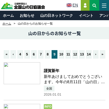
EN
ホーム
お知らせ
山の日ネットワーク
イベント
アン
ホーム
山の日からのお知らせ一覧
山の日からのお知らせ一覧
«
‹
4
5
6
7
8
9
10
11
12
13
14
›
»
none
謹賀新年
新年あけましておめでとうござい
ます。今年の8月11日「山の日」は
岐阜県で10回目の記念全国大会が
全国
開催されます。2026年もどうぞよ
2026.01.01
ろしくお願いいたします。日頃よ
り「山の日」の趣旨にご理解とご
INFO
賛同を賜り、心より御礼申 …つ