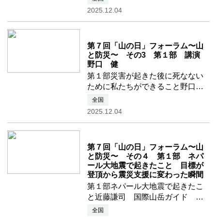
JAPAN副代表）アーカイブムービ
2025.12.04
ーはこちらから→YouTubeムービ
ー 被災地支援の現場から 生命
none
と暮らしを助ける
第７回「山の日」フォーラム〜山
と防災〜 その3 第１部 講演
野口 健
第１部災害が起きた後に死なない
ために私たちができること野口
健 （山の日アンバサダー）アー
全国
カイブムービーはこちらから
2025.12.04
→YouTubeムービー 災害が起き
た後に死なないために 私たちが
none
できること
第７回「山の日」フォーラム〜山
と防災〜 その４ 第１部 ネパ
ール大地震で起きたこと 目標が
登頂から震災支援に変わった瞬間
第１部ネパール大地震で起きたこ
と近藤謙司 国際山岳ガイド 山
の日アンバサダーなすび 俳優
全国