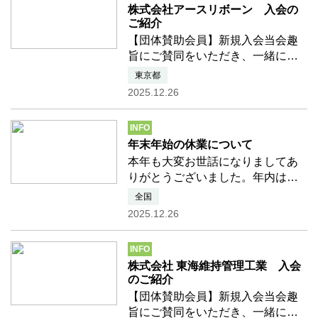
株式会社アースリボーン 入会の
づきを読む
ご紹介
【団体賛助会員】新規入会当会趣
旨にご賛同をいただき、一緒に活
動を盛り上げてくださることにな
東京都
りました 団体賛助会員様をご紹介
2025.12.26
いたします。 ■2025年度年11月入
会 株式会社アースリボーン（代表
INFO
取締役 光岡 晴馬様）
年末年始の休業について
本年も大変お世話になりましてあ
りがとうございました。年内は
12/26（金）で事務局は休業させて
全国
いただき、新年は1月5日（月）か
2025.12.26
ら始業いたします。2026年がみな
さまにとって山と自然の豊かな恵
INFO
みを感じることができる一年 …
株式会社 東海維持管理工業 入会
つづきを読む
のご紹介
【団体賛助会員】新規入会当会趣
旨にご賛同をいただき、一緒に活