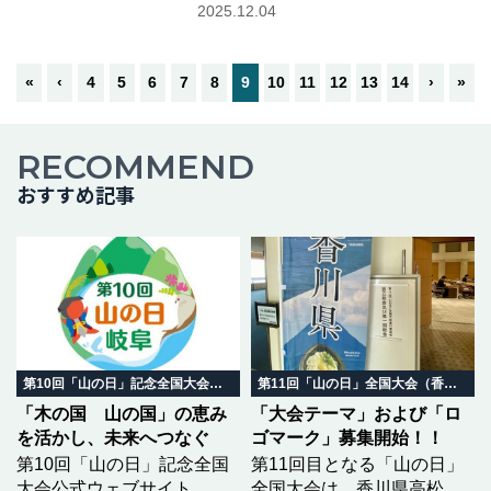
山の日アンバサダー伊藤 伴 エ
2025.12.04
ベレスト登頂者 山の日アンバサ
ダー聞き手：かほ 登山
YouTuber 山の日アンバサダーア
«
‹
4
5
6
7
8
9
10
11
12
13
14
›
»
ー …つづきを読む
RECOMMEND
おすすめ記事
第10回「山の日」記念全国大会 岐阜in飛騨高山
第11回「山の日」全国大会（香川県）
「木の国 山の国」の恵み
「大会テーマ」および「ロ
を活かし、未来へつなぐ
ゴマーク」募集開始！！
第10回「山の日」記念全国
第11回目となる「山の日」
大会公式ウェブサイト
全国大会は、香川県高松市