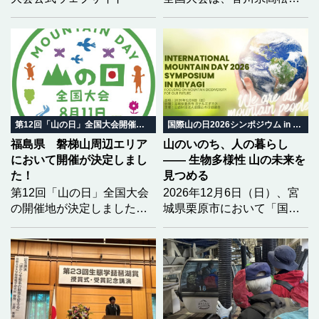
において開催されます。大
会を全国に広くPRするた
め、香川大会の開催趣旨を
踏まえた「大会テーマ」と
「ロゴマーク」の募集を開
始しました。どなたでも応
募可能（団体は除く）で
す。学生の方々も、奮って
第12回「山の日」全国大会開催地決定
国際山の日2026シンポジウム in みやぎ
応募してください！
福島県 磐梯山周辺エリア
山のいのち、人の暮らし
において開催が決定しまし
―― 生物多様性 山の未来を
た！
見つめる
第12回「山の日」全国大会
2026年12月6日（日）、宮
の開催地が決定しました！
城県栗原市において「国際
2028（令和10）年度の第12
山の日2026シンポジウム in
回大会開催地を「福島県
みやぎ」を開催いたしま
北塩原村 磐梯町 猪苗代
す。 今年のテーマは「生物
町」とし、開催地決定を通
多様性」。 気候変動という
知いたしました。
大きな揺らぎの中で、山と
いのちがどう繋がり、私た
ちの暮らしがどう変わって