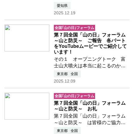
動を盛り上げてくださることにな
愛知県
りました 団体賛助会員様をご紹介
2025.12.19
いたします。 ■2025年度年12月入
会
全国｢山の日｣フォーラム
第７回全国「山の日」フォーラム
～山と防災～ ご報告 各パート
をYouTubeムービーでご紹介して
います！
その１ オープニングトーク 富
士山大噴火は本当に起こるのか？
富士山大噴火は本当に起こるの
東京都
全国
か？吉本充宏（山梨県富士山科学
2025.12.09
研究所 研究管理幹）その２ 被
災地支援の現場から 生命と暮ら
全国｢山の日｣フォーラム
しを助ける OPEN JAPANの活
第７回全国「山の日」フォーラム
…つづきを読む
～山と防災～ お礼
第７回全国「山の日」フォーラム
～山と防災～ は皆様のご協力の
もと、無事に終了いたしました。
東京都
全国