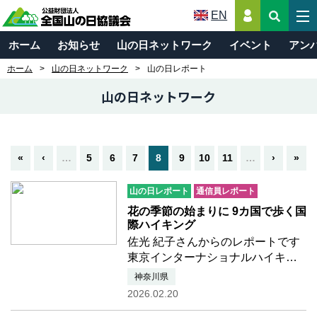
EN
ホーム
お知らせ
山の日ネットワーク
イベント
アン
ホーム
山の日ネットワーク
山の日レポート
山の日ネットワーク
«
‹
…
5
6
7
8
9
10
11
…
›
»
山の日レポート
通信員レポート
花の季節の始まりに 9カ国で歩く国
際ハイキング
佐光 紀子さんからのレポートです
東京インターナショナルハイキン
グは、フェイスブックをベースに
神奈川県
したハイキングのグループで、週
2026.02.20
末に活動をしています。2月15日