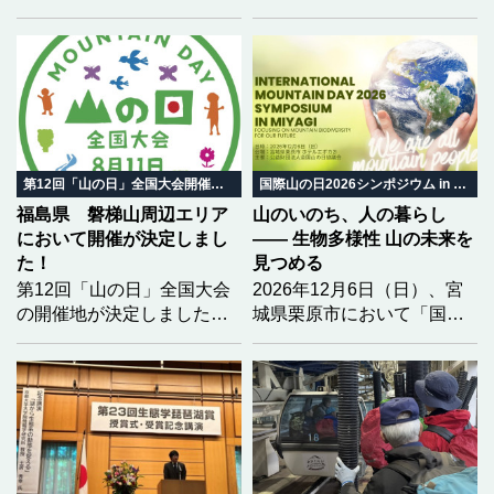
において開催されます。大
会を全国に広くPRするた
め、香川大会の開催趣旨を
踏まえた「大会テーマ」と
「ロゴマーク」の募集を開
始しました。どなたでも応
募可能（団体は除く）で
す。学生の方々も、奮って
第12回「山の日」全国大会開催地決定
国際山の日2026シンポジウム in みやぎ
応募してください！
福島県 磐梯山周辺エリア
山のいのち、人の暮らし
において開催が決定しまし
―― 生物多様性 山の未来を
た！
見つめる
第12回「山の日」全国大会
2026年12月6日（日）、宮
の開催地が決定しました！
城県栗原市において「国際
2028（令和10）年度の第12
山の日2026シンポジウム in
回大会開催地を「福島県
みやぎ」を開催いたしま
北塩原村 磐梯町 猪苗代
す。 今年のテーマは「生物
町」とし、開催地決定を通
多様性」。 気候変動という
知いたしました。
大きな揺らぎの中で、山と
いのちがどう繋がり、私た
ちの暮らしがどう変わって