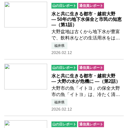
は、９カ国から17人のメンバーが
山の日レポート
通信員レポート
参加、花の季節の始まりを楽…つ
づきを読む
水と共に生きる都市・越前大野
― 50年の地下水保全と市民の知恵
―（第1話）
大野盆地は古くから地下水が豊富
で、飲料水などの生活用水をはじ
め、農業や工業など様々な用途に
福井県
利用されています。また、名水百
2026.02.12
選に選ばれた「御清水（おしょう
ず）」などの湧水地が点在するだ
山の日レポート
通信員レポート
けでなく、市民と水の関わり…つ
づきを読む
水と共に生きる都市・越前大野
― 大野の水が危機に ―（第2話）
大野市の魚「イトヨ」の保全大野
市の魚「イトヨ」は、冷たく清ら
かな水にしか生息できない、体長
福井県
5cmほどのトゲウオ科の魚です。
2026.02.12
大野の湧水文化を象徴する存在で
あり、水環境のバロメーターにも
山の日レポート
通信員レポート
なっています。湧水地を守る…つ