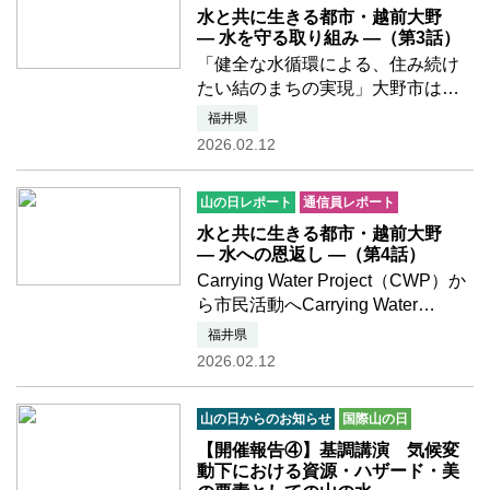
づきを読む
水と共に生きる都市・越前大野
― 水を守る取り組み ―（第3話）
「健全な水循環による、住み続け
たい結のまちの実現」大野市は令
和 3年 2月に、「地下水保全管理計
福井県
画」と「越前おおの湧水文化再生
2026.02.12
計画」を統合し、「大野市水循環
基本計画」を策定しました。基本
山の日レポート
通信員レポート
理念は「健全な水循環によ…つづ
きを読む
水と共に生きる都市・越前大野
― 水への恩返し ―（第4話）
Carrying Water Project（CWP）か
ら市民活動へCarrying Water
Project（CWP）は、大野市民や事
福井県
業者からの寄付により、東ティモ
2026.02.12
ールに水道施設を整備した事業で
す。目的は国際支援ではなく、
山の日からのお知らせ
国際山の日
「水に困る地域の現状を知り、
大…つづきを読む
【開催報告④】基調講演 気候変
動下における資源・ハザード・美