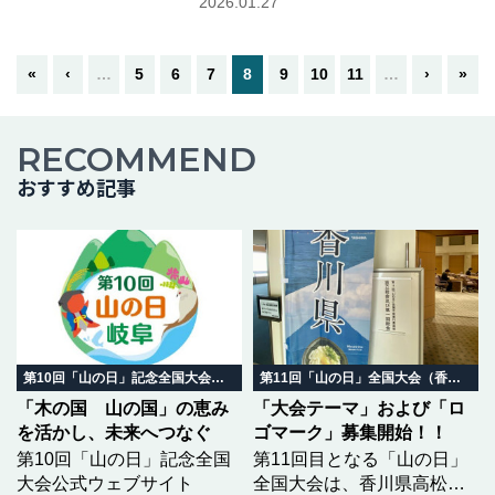
2026.01.27
位プログラムに在籍中の松金ゆう
こさんに、台湾における近年の登
山ブームについてご寄稿いた…つ
«
‹
…
5
6
7
8
9
10
11
…
›
»
づきを読む
RECOMMEND
おすすめ記事
第10回「山の日」記念全国大会 岐阜in飛騨高山
第11回「山の日」全国大会（香川県）
「木の国 山の国」の恵み
「大会テーマ」および「ロ
を活かし、未来へつなぐ
ゴマーク」募集開始！！
第10回「山の日」記念全国
第11回目となる「山の日」
大会公式ウェブサイト
全国大会は、香川県高松市