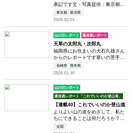
表記です文・写真提供：東京都
太田長樹さん昆虫の名前の漢字表
東京都
新潟県
記も由来を調べると昆虫採集とは
2026.02.01
違う昆虫の楽しみ方ができます。
掘り下げて調べると漢字表記は
山の日レポート
通信員レポート
「読みの由来」があり、その後…
つづきを読む
天草の太郎丸・次郎丸
福岡県にお住まいの大石久雄さん
からのレポートです寒いの苦手な
んで海の見える低山へ🚶‍➡️７年振
長崎県
熊本県
りの天草の太郎丸・次郎丸❗️😊平日
2026.01.30
にしては10名程の人と出会いまし
た✨流石、人気の絶景山ですね😃
山の日レポート
天気も山も最高❗️☀️海抜ほぼ0m…つ
づきを読む
通信員レポート「これでいいのか登山道」
【連載40】これでいいのか登山道
よりよい山の道をめざして、私た
ちにできることは何だろうか？
この連載も40回目となりました。
全国
今回は筑波大学大学院山岳科学学