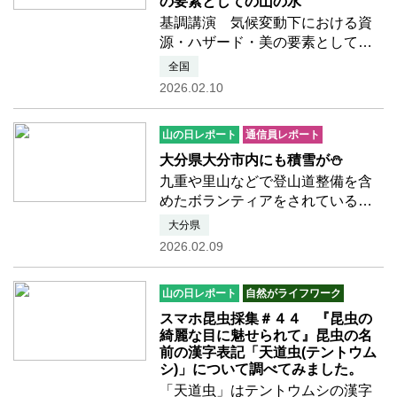
の要素としての山の水
基調講演 気候変動下における資
源・ハザード・美の要素としての
山の水 Daniel Hunkeler【動画公
全国
開】「国際山の日」2025シンポジ
2026.02.10
ウム：ダニエル・フンケラー教授
講演2025年12月6日に開催された
山の日レポート
通信員レポート
「国際山の日」シンポジウム…つ
づきを読む
大分県大分市内にも積雪が⛄️
九重や里山などで登山道整備を含
めたボランティアをされている、
九州大分県在住の佐藤和幸さんか
大分県
らのレポートです。久々に九州の
2026.02.09
雪の便りを送ろうかと思います。
大分市内でこれだけの積雪は10年
山の日レポート
自然がライフワーク
に1回くらいかな〜☆それとも…つ
づきを読む
スマホ昆虫採集＃４４ 『昆虫の
綺麗な目に魅せられて』昆虫の名
前の漢字表記「天道虫(テントウム
シ)」について調べてみました。
「天道虫」はテントウムシの漢字