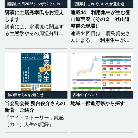
いくのか。 地域の自然と暮
国際山の日2026シンポジウム in みやぎ
【連載】これでいいのか登山道
らしから、山の未来を共に
講演に土居秀幸氏をお迎え
連載44 利用集中が生む登
考えます。
します
山道荒廃（その２ 登山道
整備の現場）
講演には、水環境に関連す
る生態学やその周辺分野で
連載44回目は、鹿島賢史さ
優れた功績を挙げられ、第
んによる、「利用集中が生
23回生態学琵琶湖賞を受賞
む登山道荒廃」の２回目と
された土居秀幸氏（京都大
なります。福島県の安達太
学大学院情報学研究科教
良山を事例に、前回は登山
授）をお迎えし、「どうし
道荒廃の実態をレポートい
たら生物多様性を『知る』
ただきましたが、今回は、
ことができるのか 〜市民科
それらに対して現場でどの
学の実践〜」をテーマにご
ような整備が行われている
講演いただく予定です。
のかを具体的に記していた
山の日からのお知らせ
各地のイベント
だきました。
当会副会長 務台俊介さんの
地域・都道府県から探す
新著 ご紹介
『マイ・ストーリー；鈍感
（力？）人生の記録』