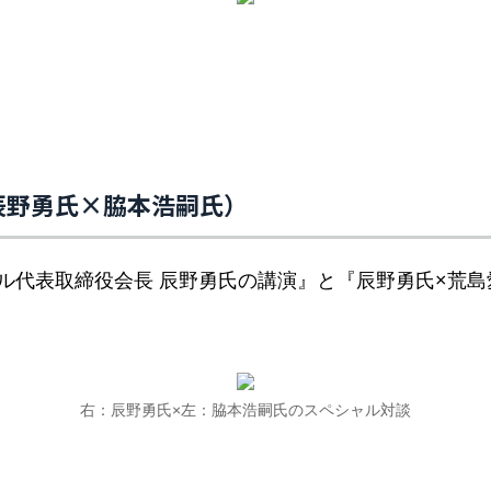
辰野勇氏×脇本浩嗣氏）
ル代表取締役会長 辰野勇氏の講演』と『辰野勇氏×荒島
右：辰野勇氏×左：脇本浩嗣氏のスペシャル対談