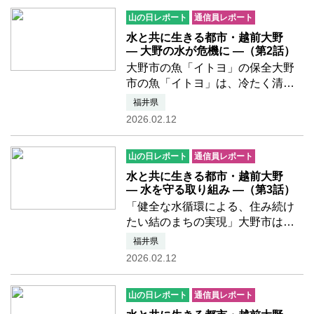
ず）」などの湧水地が点在するだ
山の日レポート
通信員レポート
けでなく、市民と水の関わり…つ
づきを読む
水と共に生きる都市・越前大野
― 大野の水が危機に ―（第2話）
大野市の魚「イトヨ」の保全大野
市の魚「イトヨ」は、冷たく清ら
かな水にしか生息できない、体長
福井県
5cmほどのトゲウオ科の魚です。
2026.02.12
大野の湧水文化を象徴する存在で
あり、水環境のバロメーターにも
山の日レポート
通信員レポート
なっています。湧水地を守る…つ
づきを読む
水と共に生きる都市・越前大野
― 水を守る取り組み ―（第3話）
「健全な水循環による、住み続け
たい結のまちの実現」大野市は令
和 3年 2月に、「地下水保全管理計
福井県
画」と「越前おおの湧水文化再生
2026.02.12
計画」を統合し、「大野市水循環
基本計画」を策定しました。基本
山の日レポート
通信員レポート
理念は「健全な水循環によ…つづ