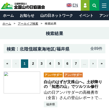
EN
ホーム
お知らせ
山の日ネットワーク
イベント
アン
ホーム
アーカイブ検索
検索結果
検索結果
検索：北陸信越東海地区/福井県
全89件
«
‹
1
2
3
4
5
6
7
…
›
»
アンバサダー
アンバサダー
白山のはずが文殊山へ。土砂降り
の「知恵の山」でツルツル修行
山の日アンバサダーの高橋勇市
（全盲）さんの登山レポートです
皆様、こんにちは、山の日アンバ
福井県
サダーの高橋勇市です。2025年8月