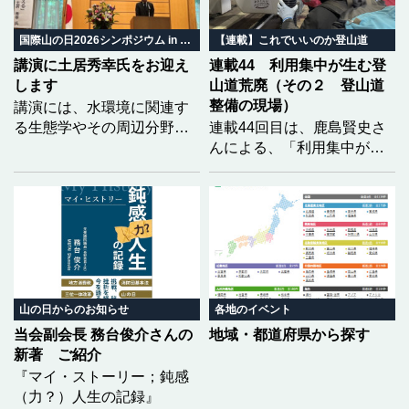
ちの暮らしがどう変わって
いくのか。 地域の自然と暮
国際山の日2026シンポジウム in みやぎ
【連載】これでいいのか登山道
らしから、山の未来を共に
講演に土居秀幸氏をお迎え
連載44 利用集中が生む登
考えます。
します
山道荒廃（その２ 登山道
整備の現場）
講演には、水環境に関連す
る生態学やその周辺分野で
連載44回目は、鹿島賢史さ
優れた功績を挙げられ、第
んによる、「利用集中が生
23回生態学琵琶湖賞を受賞
む登山道荒廃」の２回目と
された土居秀幸氏（京都大
なります。福島県の安達太
学大学院情報学研究科教
良山を事例に、前回は登山
授）をお迎えし、「どうし
道荒廃の実態をレポートい
たら生物多様性を『知る』
ただきましたが、今回は、
ことができるのか 〜市民科
それらに対して現場でどの
学の実践〜」をテーマにご
ような整備が行われている
講演いただく予定です。
のかを具体的に記していた
山の日からのお知らせ
各地のイベント
だきました。
当会副会長 務台俊介さんの
地域・都道府県から探す
新著 ご紹介
『マイ・ストーリー；鈍感
（力？）人生の記録』