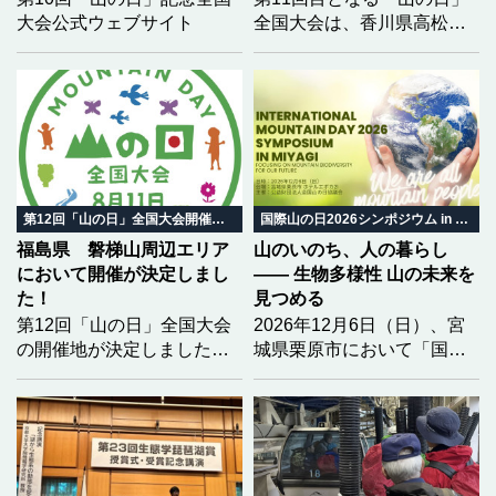
大会公式ウェブサイト
全国大会は、香川県高松市
において開催されます。大
会を全国に広くPRするた
め、香川大会の開催趣旨を
踏まえた「大会テーマ」と
「ロゴマーク」の募集を開
始しました。どなたでも応
募可能（団体は除く）で
す。学生の方々も、奮って
第12回「山の日」全国大会開催地決定
国際山の日2026シンポジウム in みやぎ
応募してください！
福島県 磐梯山周辺エリア
山のいのち、人の暮らし
において開催が決定しまし
―― 生物多様性 山の未来を
た！
見つめる
第12回「山の日」全国大会
2026年12月6日（日）、宮
の開催地が決定しました！
城県栗原市において「国際
2028（令和10）年度の第12
山の日2026シンポジウム in
回大会開催地を「福島県
みやぎ」を開催いたしま
北塩原村 磐梯町 猪苗代
す。 今年のテーマは「生物
町」とし、開催地決定を通
多様性」。 気候変動という
知いたしました。
大きな揺らぎの中で、山と
いのちがどう繋がり、私た