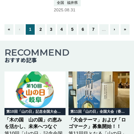
FUKUI 2025実行委員会の方々、開
全国
福井県
催にご尽力された関係者の皆様、
2025.08.31
次回開催の岐阜県知事、岐阜県高
山市長と貴重なお話をすることが
できました。※第10回「山の…つ
«
‹
1
2
3
4
5
6
7
…
›
»
づきを読む
RECOMMEND
おすすめ記事
第10回「山の日」記念全国大会 岐阜in飛騨高山
第11回「山の日」全国大会（香川県）
「木の国 山の国」の恵み
「大会テーマ」および「ロ
を活かし、未来へつなぐ
ゴマーク」募集開始！！
第10回「山の日」記念全国
第11回目となる「山の日」