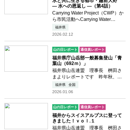
きを読む
水と共に生きる都市・越前大野
― 水への恩返し ―（第4話）
Carrying Water Project（CWP）か
ら市民活動へCarrying Water
Project（CWP）は、大野市民や事
福井県
業者からの寄付により、東ティモ
2026.02.12
ールに水道施設を整備した事業で
す。目的は国際支援ではなく、
山の日レポート
通信員レポート
「水に困る地域の現状を知り、
大…つづきを読む
福井県庁山岳部一般募集登山「青
葉山（692ｍ）」
福井県山岳連盟 理事長 桝田さ
まよりレポートです 昨年秋、福
井県庁山岳部では、秋の一般募集
福井県
全国
登山で福井県高浜町にある、若狭
2026.01.06
富士の異名をもつ「青葉山（692
ｍ）」に登ってきました。曇り空
山の日レポート
通信員レポート
ではありましたが、中腹の紅葉…
つづきを読む
福井からスイスアルプスに登って
きました！ｖｏｌ.１
福井県山岳連盟 理事長 桝田さ