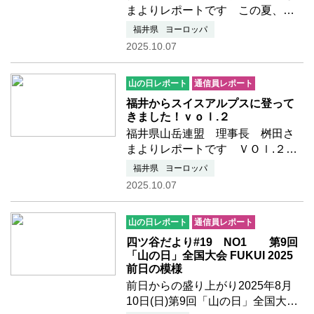
まよりレポートです この夏、山
を始めて３年目になる山仲間３名
福井県
ヨーロッパ
を連れて、スイスアルプスに登っ
2025.10.07
てきました。ツェルマットでアパ
ートを借りて、天気待ちをして、
山の日レポート
通信員レポート
８日間中、４日間しか晴れが…つ
づきを読む
福井からスイスアルプスに登って
きました！ｖｏｌ.２
福井県山岳連盟 理事長 桝田さ
まよりレポートです ＶＯｌ.２と
して、リッフェルホルン（2，930
福井県
ヨーロッパ
ｍ）のロッククライミングです。
2025.10.07
一番人気のＥｇｇルートを登りま
した。グレード的には、５．８と
山の日レポート
通信員レポート
簡単なルートですが、天気に…つ
づきを読む
四ツ谷だより#19 NO1 第9回
「山の日」全国大会 FUKUI 2025
前日の模様
前日からの盛り上がり2025年8月
10日(日)第9回「山の日」全国大会