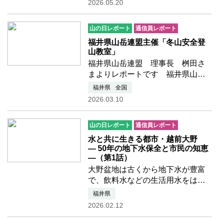
2026.05.20
10日。この日、私の心は標高
2,702mの「白山」の頂にありまし
山の日レポート
通信員レポート
た。しかし、現実は非情事態で
す。…つづきを読む
福井県山岳連盟主催「冬山安全登
山教室」
福井県山岳連盟 理事長 桝田さ
まよりレポートです 福井県山岳
連盟では、初心者対象の安全登山
福井県
全国
教室を季節ごとに開催していま
2026.03.10
す。先日、福井県奥越高原青少年
自然の家周辺で、「冬山安全登山
山の日レポート
通信員レポート
教室」を実施しました。 今年…
つづきを読む
水と共に生きる都市・越前大野
― 50年の地下水保全と市民の知恵
―（第1話）
大野盆地は古くから地下水が豊富
で、飲料水などの生活用水をはじ
め、農業や工業など様々な用途に
福井県
利用されています。また、名水百
2026.02.12
選に選ばれた「御清水（おしょう