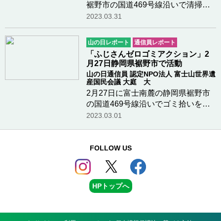
裾野市の国道469号線沿いで清掃活
動を実施しました。今回の活動エリ
2023.03.31
アは、国道469号線の愛鷹登山道入
口分岐周辺の約1.5kmの区間です。
山の日レポート
通信員レポート
回収したゴミの量は合計117.4kgと
「ふじさんゼロゴミアクション」2
多く、道路脇や笹藪…つづきを読む
月27日静岡県裾野市で活動
山の日通信員 認定NPO法人 富士山世界遺
産国民会議 大庭 大
2月27日に富士南麓の静岡県裾野市
の国道469号線沿いでゴミ拾いをし
ました。須山口登山道入口近くの神
2023.03.01
明神社から十里木方面へ約1キロの
区間、交通量が多く、ポイ捨てゴミ
も目立つ場所です。空き缶、ペット
FOLLOW US
ボトル、弁当のプラ…つづきを読む
HPトップへ