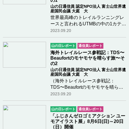
の1
山の日通信員 認定NPO法人 富士山世界遺
産国民会議 大庭 大
世界最高峰のトレイルランニングレ
ースと言われるUTMBの中の1カテゴ
リーであるTDSというレースに出場
2023.09.20
して来ました。昨年も同レースに出
場しましたが、フレンチアルプスに
山の日レポート
通信員レポート
位置する町Beaufort(ボーフォー
海外トレイルレース参戦記：TDS〜
ル)92km地点でリタイ…つづきを読
Beaufortのモヤモヤを晴らす旅〜そ
む
の2
山の日通信員 認定NPO法人 富士山世界遺
産国民会議 大庭 大
（海外トレイルレース参戦記：
TDS〜Beaufortのモヤモヤを晴らす
旅〜その1から続く)T7エイド
2023.09.20
Beaufortからは、T8,T9を経てT10
Les Contaminesまで
山の日レポート
通信員レポート
31.6km1910mD+の山越えとなりま
「ふじさんゼロゴミアクション ユー
す。T8 Hauteluceでベンチに座り補
モアイラスト展」8月6日(日)～20日
給していると…つづきを読む
（日）開催