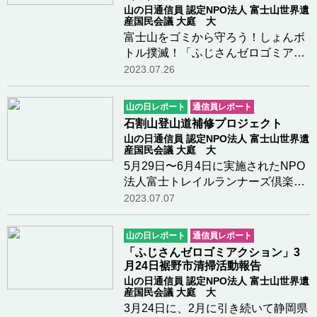
山の日通信員 認定NPO法人 富士山世界遺
産国民会議 大庭 大
富士山をゴミから守ろう！しょんボ
トル撲滅！「ふじさんゼロゴミアク
ション ユーモアイラスト展」8月6日
2023.07.26
（日）～20日(日)に富士北麓の道の
駅なるさわで、富士山をゴミから守
山の日レポート
通信員レポート
ろう！しょんボトル撲滅！「ふじさ
石割山登山道補修プロジェクト
んゼロゴミアク…つづきを読む
山の日通信員 認定NPO法人 富士山世界遺
産国民会議 大庭 大
5月29日〜6月4日に実施されたNPO
法人富士トレイルランナーズ倶楽部
が取り組む「石割山登山道補修プロ
2023.07.07
ジェクト」に参加しました。石割山
は山梨県南都留郡山中湖村・忍野
山の日レポート
通信員レポート
村・都留市の境界に位置する標高
「ふじさんゼロゴミアクション」3
1412mの山で、中腹には…つづきを
月24日裾野市清掃活動報告
読む
山の日通信員 認定NPO法人 富士山世界遺
産国民会議 大庭 大
3月24日に、2月に引き続いて静岡県