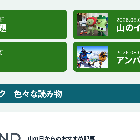
更新
2026.08
題
山の
更新
2026.08
アン
ク
色々な読み物
ND
山の日からのおすすめ記事