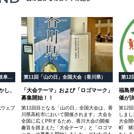
第10回「山の日」記念全国大会 岐阜in飛騨高山
第11回「山の日」全国大会（香川県）
第1
かし、
「大会テーマ」および「ロゴマーク」
福島
募集開始！！
催が
式ウェブ
第11回目となる「山の日」全国大会は、香
第12
川県高松市において開催されます。大会を
しまし
全国に広くPRするため、香川大会の開催
大会開
趣旨を踏まえた「大会テーマ」と「ロゴマ
町 猪