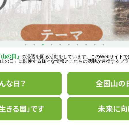
「山の日」
の浸透を図る活動をしています。このWebサイト
山の日」に関連する様々な情報とこれらの活動が連携するプラ
んな日？
全国山の
生きる国」です
未来に向