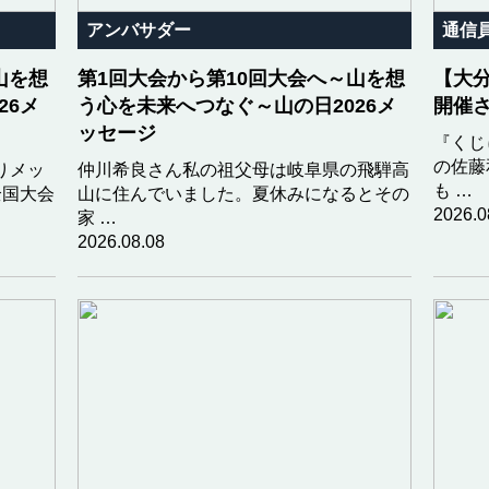
アンバサダー
通信
山を想
第1回大会から第10回大会へ～山を想
【大分
26メ
う心を未来へつなぐ～山の日2026メ
開催
ッセージ
『くじ
の佐藤
りメッ
仲川希良さん私の祖父母は岐阜県の飛騨高
も …
全国大会
山に住んでいました。夏休みになるとその
2026.0
家 …
2026.08.08