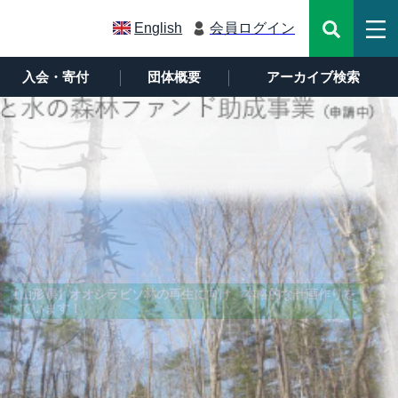
English
会員ログイン
入会・寄付
団体概要
アーカイブ検索
【山形県】オオシラビソ林の再生に向け、本格的な計画作りを
【新潟県】第71回弥彦山たいまつ登山祭 第69回高頭祭
しています！