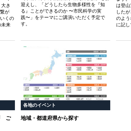
迎えし、「どうしたら生物多様性を『知
う大き
は登山
る』ことができるのか 〜市民科学の実
繋が
したが
践〜」をテーマにご講演いただく予定で
いくの
のよう
す。
の未来
に記し
各地のイベント
著 ご
地域・都道府県から探す