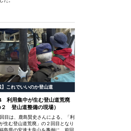
した。
載】これでいいのか登山道
44 利用集中が生む登山道荒廃
の２ 登山道整備の現場）
4回目は、鹿島賢史さんによる、「利
が生む登山道荒廃」の２回目となり
福島県の安達太良山を事例に、前回