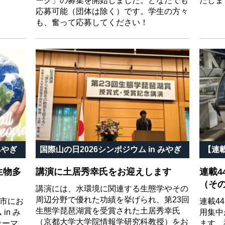
ーク」の募集を開始しました。どなたでも
たしま
応募可能（団体は除く）です。学生の方々
も、奮って応募してください！
みやぎ
国際山の日2026シンポジウム in みやぎ
【連
生物多
講演に土居秀幸氏をお迎えします
連載
（そ
講演には、水環境に関連する生態学やその
周辺分野で優れた功績を挙げられ、第23回
原市にお
連載4
生態学琵琶湖賞を受賞された土居秀幸氏
in み
用集中
（京都大学大学院情報学研究科教授）をお
テーマ
ます。