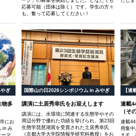
ーク」の募集を開始しました。どなたでも
たしま
応募可能（団体は除く）です。学生の方々
も、奮って応募してください！
みやぎ
国際山の日2026シンポジウム in みやぎ
【連
生物多
講演に土居秀幸氏をお迎えします
連載
（そ
講演には、水環境に関連する生態学やその
周辺分野で優れた功績を挙げられ、第23回
原市にお
連載4
生態学琵琶湖賞を受賞された土居秀幸氏
in み
用集中
（京都大学大学院情報学研究科教授）をお
テーマ
ます。