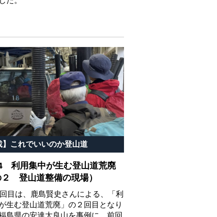
した。
載】これでいいのか登山道
44 利用集中が生む登山道荒廃
の２ 登山道整備の現場）
4回目は、鹿島賢史さんによる、「利
が生む登山道荒廃」の２回目となり
福島県の安達太良山を事例に、前回