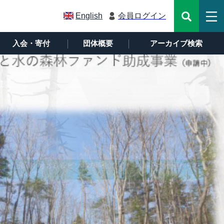
English
会員ログイン
入会・寄付
団体概要
アーカイブ検索
【山形県】オオシラビソ林の再生に向け、本格的な計画作りを
【新潟県】第71回弥彦山たいまつ登山祭 第69回高頭祭
しています！