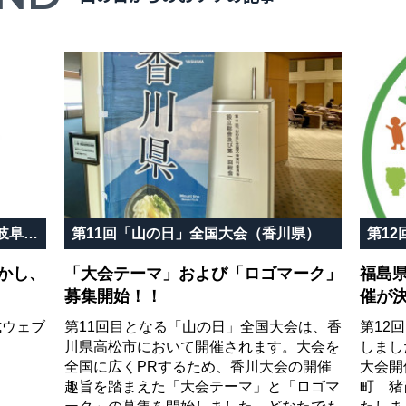
第10回「山の日」記念全国大会 岐阜in飛騨高山
第11回「山の日」全国大会（香川県）
第1
かし、
「大会テーマ」および「ロゴマーク」
福島
募集開始！！
催が
式ウェブ
第11回目となる「山の日」全国大会は、香
第12
川県高松市において開催されます。大会を
しまし
全国に広くPRするため、香川大会の開催
大会開
趣旨を踏まえた「大会テーマ」と「ロゴマ
町 猪