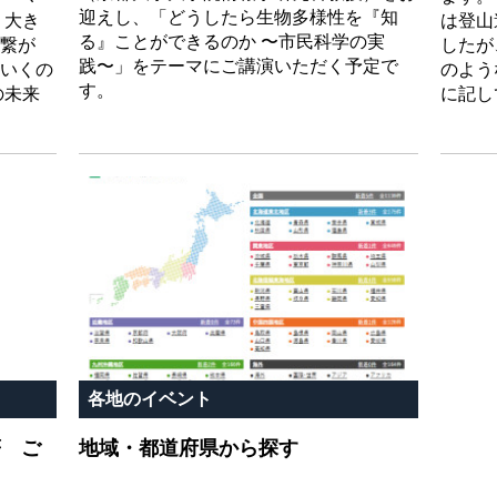
迎えし、「どうしたら生物多様性を『知
う大き
は登山
る』ことができるのか 〜市民科学の実
繋が
したが
践〜」をテーマにご講演いただく予定で
いくの
のよう
す。
の未来
に記し
各地のイベント
著 ご
地域・都道府県から探す