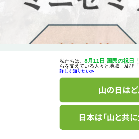
8月11日 国民の祝日
私たちは、
らを支えている人々と地域」及び「
詳しく知りたい≫
山の日はど
日本は「山と共に