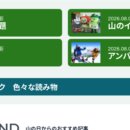
更新
2026.08
題
山の
更新
2026.08
アン
ク
色々な読み物
ND
山の日からのおすすめ記事