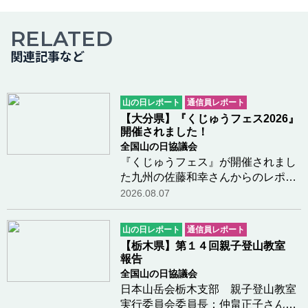
RELATED
関連記事など
山の日レポート
通信員レポート
【大分県】『くじゅうフェス2026』
開催されました！
全国山の日協議会
『くじゅうフェス』が開催されまし
た九州の佐藤和幸さんからのレポー
トです。今年も、大分県九重町の長
2026.08.07
者原園地において『くじゅうフェ
ス』が開催されました。青空のも
山の日レポート
通信員レポート
と、多くの方々がボルダリングや鳥
【栃木県】第１４回親子登山教室
の巣箱造りなどの体…つづきを読む
報告
全国山の日協議会
日本山岳会栃木支部 親子登山教室
実行委員会委員長：仲畠正子さんか