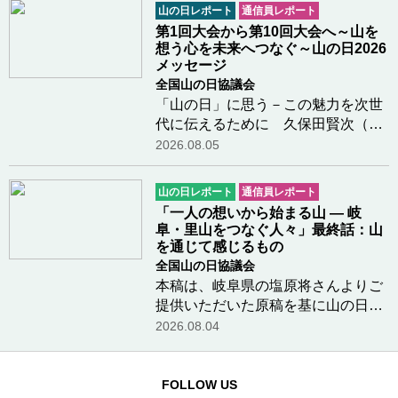
催し、日光・那須山岳ガイド協会等
山の日レポート
通信員レポート
の各団体、国・県・市の関係団体、
第1回大会から第10回大会へ～山を
一般登山者が参…つづきを読む
想う心を未来へつなぐ～山の日2026
メッセージ
全国山の日協議会
「山の日」に思う－この魅力を次世
代に伝えるために 久保田賢次（元
『山と溪谷』編集長、広報・デジタ
2026.08.05
ル委員）さんよりメッセージをいた
だきました「山の日」について小中
山の日レポート
通信員レポート
学生に伝えるには登山の出版社に長
「一人の想いから始まる山 ― 岐
く勤めていたこ…つづきを読む
阜・里山をつなぐ人々」最終話：山
を通じて感じるもの
全国山の日協議会
本稿は、岐阜県の塩原将さんよりご
提供いただいた原稿を基に山の日協
議会で編集を行なったものです。＊
2026.08.04
＊＊＊＊美濃國山城トレイルにはま
だまだご紹介したい方々がたくさん
いらっしゃいますが、メンバーの皆
FOLLOW US