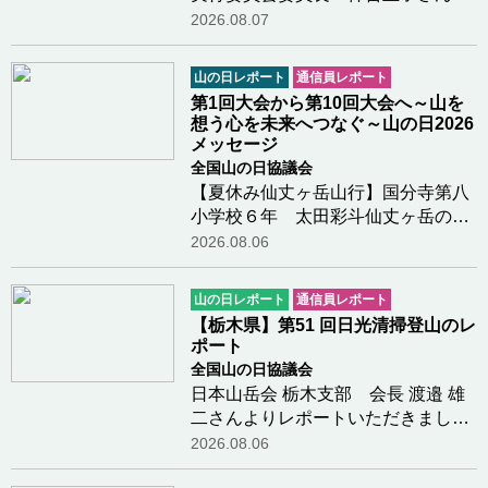
らのレポートです令和8年度日本山
2026.08.07
岳会栃木支部公益事業(山の日関連事
業)の報告１ 事業名 第１４回親
山の日レポート
通信員レポート
子登山教室 （栃木県
第1回大会から第10回大会へ～山を
山岳・スポーツ…つづきを読む
想う心を未来へつなぐ～山の日2026
メッセージ
全国山の日協議会
【夏休み仙丈ヶ岳山行】国分寺第八
小学校６年 太田彩斗仙丈ヶ岳の山
頂についたときがすごく嬉しかった
2026.08.06
し景色もきれいで感動した。仙丈小
屋で景色を見ながらコーヒーをみん
山の日レポート
通信員レポート
なで飲んだのが楽しかった。下山し
【栃木県】第51 回日光清掃登山のレ
ているとき少し…つづきを読む
ポート
全国山の日協議会
日本山岳会 栃木支部 会長 渡邉 雄
二さんよりレポートいただきました
第51 回「日光清掃登山」を、県山
2026.08.06
岳・スポーツクライミング連盟が主