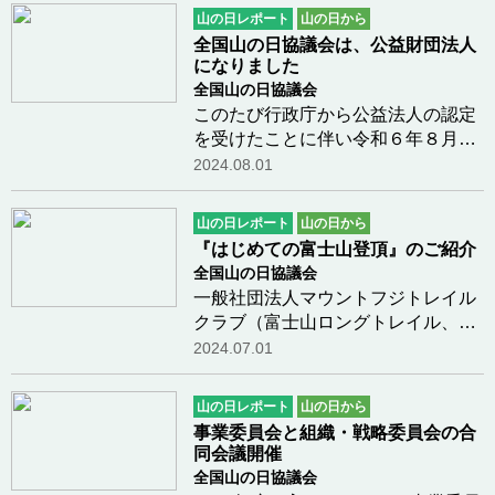
山に親しむ機会を得ることは、自然
山の日レポート
山の日から
災害に対する防災や減災にも役立つ
全国山の日協議会は、公益財団法人
ことです。これ…つづきを読む
になりました
全国山の日協議会
このたび行政庁から公益法人の認定
を受けたことに伴い令和６年８月１
日をもちまして、一般財団法人から
2024.08.01
公益財団法人となり、法人名称は公
益財団法人 全国山の日協議会に変更
山の日レポート
山の日から
いたしますこれからも国民の祝日
『はじめての富士山登頂』のご紹介
「山の日」の趣旨…つづきを読む
全国山の日協議会
一般社団法人マウントフジトレイル
クラブ（富士山ロングトレイル、ふ
じさんゼロゴミアクション）の太田
2024.07.01
さまが監修しました書籍をご紹介し
ます。『はじめての富士山登頂』を
山の日レポート
山の日から
正しく登る準備&体づくりについて
事業委員会と組織・戦略委員会の合
徹底サポート…つづきを読む
同会議開催
全国山の日協議会