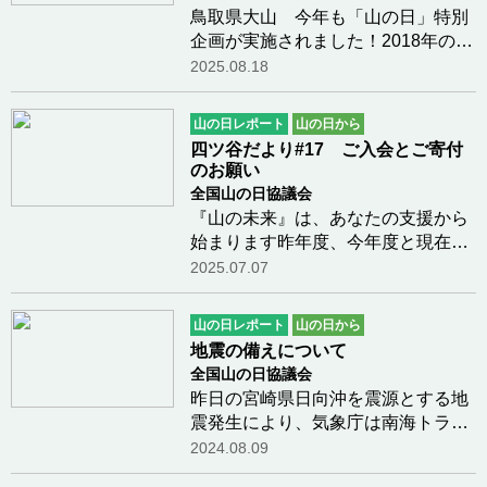
鳥取県大山 今年も「山の日」特別
企画が実施されました！2018年の第
3回「山の日」記念全国大会の開催
2025.08.18
地の鳥取県大山では、 毎年8月11日
「山の日」には特別な企画を実施し
山の日レポート
山の日から
てきました。今年2025年の企画は、
四ツ谷だより#17 ご入会とご寄付
「山の日」当日に…つづきを読む
のお願い
全国山の日協議会
『山の未来』は、あなたの支援から
始まります昨年度、今年度と現在の
活動レベルを維持する財政基盤が確
2025.07.07
保できていません。是非、皆様のご
支援、ご協力をお願いします。私た
山の日レポート
山の日から
ちは、志ある多くの企業・団体、個
地震の備えについて
人の皆様のご支…つづきを読む
全国山の日協議会
昨日の宮崎県日向沖を震源とする地
震発生により、気象庁は南海トラフ
地震臨時情報を発し、国民に注意喚
2024.08.09
起をおこないました。わたしたちが