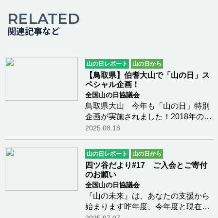
RELATED
関連記事など
山の日レポート
山の日から
【鳥取県】伯耆大山で「山の日」ス
ペシャル企画！
全国山の日協議会
鳥取県大山 今年も「山の日」特別
企画が実施されました！2018年の第
3回「山の日」記念全国大会の開催
2025.08.18
地の鳥取県大山では、 毎年8月11日
「山の日」には特別な企画を実施し
山の日レポート
山の日から
てきました。今年2025年の企画は、
四ツ谷だより#17 ご入会とご寄付
「山の日」当日に…つづきを読む
のお願い
全国山の日協議会
『山の未来』は、あなたの支援から
始まります昨年度、今年度と現在の
活動レベルを維持する財政基盤が確