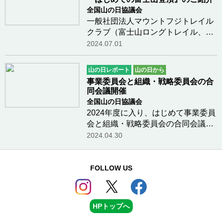
になって指導して…つづきを読む
全国山の日協議会
一般社団法人マウントフジトレイル
クラブ（富士山ロングトレイル、ふ
じさんゼロゴミアクション）の太田
2024.07.01
さまが監修しました書籍をご紹介し
ます。『はじめての富士山登頂』を
山の日レポート
山の日から
正しく登る準備&体づくりについて
事業委員会と組織・戦略委員会の合
徹底サポート…つづきを読む
同会議開催
全国山の日協議会
2024年度に入り、はじめて事業委員
会と組織・戦略委員会の合同会議を
開催しました。日 時： ２０２４年
2024.04.30
４月２２日（月曜日）１４時００分
～１６時００分会 場：新宿区四谷
貸会議室内 容：今後の事業、戦
FOLLOW US
略、組織について…つづきを読む
HPトップへ