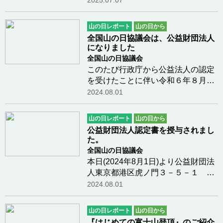
2025.07.07
保できていません。是非、皆様のご
支援、ご協力をお願いします。私た
山の日レポート
山の日から
ちは、志ある多くの企業・団体、個
全国山の日協議会は、公益財団法人
人の皆様のご支…つづきを読む
になりました
全国山の日協議会
このたび行政庁から公益法人の認定
を受けたことに伴い令和６年８月１
日をもちまして、一般財団法人から
2024.08.01
公益財団法人となり、法人名称は公
益財団法人 全国山の日協議会に変更
山の日レポート
山の日から
いたしますこれからも国民の祝日
公益財団法人認定書を授与されまし
「山の日」の趣旨…つづきを読む
た。
全国山の日協議会
本日(2024年8月1日)より公益財団法
人東京都港区虎ノ門３－５－１ 虎
ノ門３７森ビル１２階の内閣府公益
2024.08.01
認定等委員会事務局にて、政策企画
調査官から認定書を頂きました。調
山の日レポート
山の日から
査官には申請してから7ヵ月間親身
『はじめての富士山登頂』のご紹介