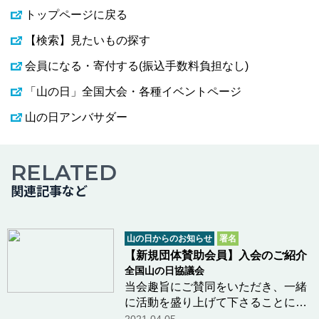
トップページに戻る
【検索】見たいもの探す
会員になる・寄付する(振込手数料負担なし)
「山の日」全国大会・各種イベントページ
山の日アンバサダー
RELATED
関連記事など
山の日からのお知らせ
署名
【新規団体賛助会員】入会のご紹介
全国山の日協議会
当会趣旨にご賛同をいただき、一緒
に活動を盛り上げて下さることにな
りました 団体賛助会員様をご紹介い