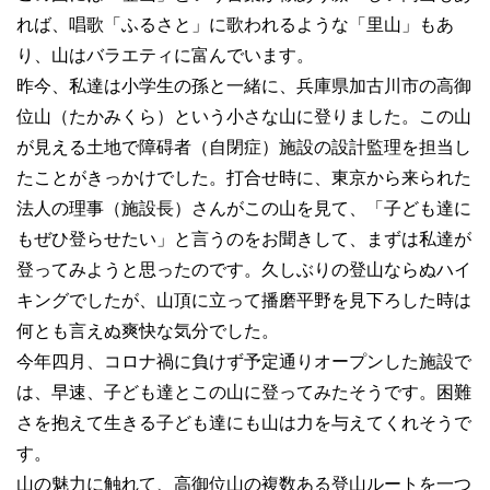
れば、唱歌「ふるさと」に歌われるような「里山」もあ
り、山はバラエティに富んでいます。
昨今、私達は小学生の孫と一緒に、兵庫県加古川市の高御
位山（たかみくら）という小さな山に登りました。この山
が見える土地で障碍者（自閉症）施設の設計監理を担当し
たことがきっかけでした。打合せ時に、東京から来られた
法人の理事（施設長）さんがこの山を見て、「子ども達に
もぜひ登らせたい」と言うのをお聞きして、まずは私達が
登ってみようと思ったのです。久しぶりの登山ならぬハイ
キングでしたが、山頂に立って播磨平野を見下ろした時は
何とも言えぬ爽快な気分でした。
今年四月、コロナ禍に負けず予定通りオープンした施設で
は、早速、子ども達とこの山に登ってみたそうです。困難
さを抱えて生きる子ども達にも山は力を与えてくれそうで
す。
山の魅力に触れて、高御位山の複数ある登山ルートを一つ