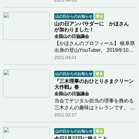
2021.04.05
たします。 『ヤマノススメ Next
Summit』は 「山の日アンバサダ
山の日からのお知らせ
署名
ー」として、国民の祝日「山の日」
山の日アンバサダーに かほさん
をご紹介して…つづきを読む
が加わりました！
全国山の日協議会
【かほさんのプロフィール】 岐阜県
出身の登山YouTuber。 2019年10
月、会社に勤めながら自身の
2021.04.01
YouTubeチャンネル「かほの登山日
記」を開設。 チャンネルでは自身の
山の日からのお知らせ
署名
山行の様子や山での食事、ギアの紹
『三木理事のおひとりさまクリーン
介などの動画を投稿。…つづきを読
大作戦』春
む
全国山の日協議会
当会でデジタル担当の理事を務める
三木さんの趣味はトレランです。 昨
年6月に就任してからは、楽しくラ
2021.03.27
ンニングさせてもらえること、気軽
に自然に親しむ機会を得られること
山の日からのお知らせ
署名
に感謝と恩返しを込めて、玉川上水
今日3月27日に想うこと。