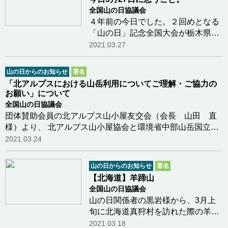
緑道のクリーン…つづきを読む
全国山の日協議会
４年前の今日でした。２回めとなる
「山の日」記念全国大会が栃木県那
須町で開催される準備が進められて
2021.03.27
いる時でした。那須雪崩事故で栃木
県立大田原高校の山岳部員ら８名が
山の日からのお知らせ
署名
犠牲になりました。 この事がきっか
「北アルプスにおける山岳利用についてご理解・ご協力の
けとなって青…つづきを読む
お願い」について
全国山の日協議会
団体賛助会員の北アルプス山小屋友交会（会長 山田 直
様）より、 北アルプス山小屋協会と環境省中部山岳国立公
園管理事務所との連名で 「北アルプスにおける山岳利用に
2021.03.24
ついてご理解・ご協力のお願い」文書を お預かり…つづき
を読む
山の日からのお知らせ
署名
【北海道】羊蹄山
全国山の日協議会
山の日関係者の黒岩様から、3月上
旬に北海道真狩村を訪れた際の羊蹄
山（蝦夷富士）のお写真が届きまし
2021.03.18