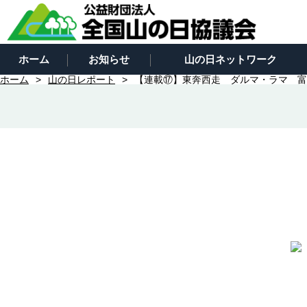
ホーム
お知らせ
山の日ネットワーク
ホーム
山の日レポート
【連載⑰】東奔西走 ダルマ・ラマ 富