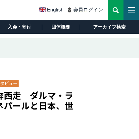
English
会員ログイン
入会・寄付
団体概要
アーカイブ検索
タビュー
奔西走 ダルマ・ラ
ネパールと日本、世