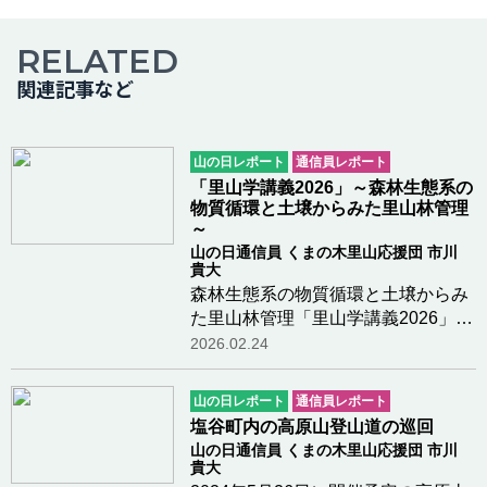
RELATED
関連記事など
山の日レポート
通信員レポート
「里山学講義2026」～森林生態系の
物質循環と土壌からみた里山林管理
～
山の日通信員 くまの木里山応援団 市川
貴大
森林生態系の物質循環と土壌からみ
た里山林管理「里山学講義2026」
（主催 くまの木里山応援団、共
2026.02.24
催 ロペ倶楽部、塩谷町、後援 公
益財団法人全国山の日協議会、高原
山の日レポート
通信員レポート
山を愛する会）が2026年2月15日
塩谷町内の高原山登山道の巡回
(日)、ロペ倶楽部にて開…つづきを
山の日通信員 くまの木里山応援団 市川
読む
貴大