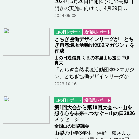
2024年5月26日に開催予定の高原山
開きの実施に向けて、4月29日
（祝）に高原山を愛する会有志に
2024.05.08
て、塩谷町内の高原山登山道の巡回
を実施しました。例年強風などによ
山の日レポート
通信員レポート
り、登山道に倒木が発生しているの
とちぎ協働デザインリーグが「とち
で、倒木の除去と、マー…つづきを
ぎ自然環境活動団体82マガジン」を
読む
作成
山の日通信員 くまの木里山応援団 市川
貴大
「とちぎ自然環境活動団体82マガジ
ン」とちぎ協働デザインリーグか
ら、くまの木里山応援団と高原山を
2023.10.16
愛する会あてに、「とちぎ自然環境
活動団体82マガジン」を作成するこ
山の日レポート
通信員レポート
とになったので、掲載用の情報提供
第1回大会から第10回大会へ～山を
の依頼がありまし…つづきを読む
想う心を未来へつなぐ～山の日2026
メッセージ
全国山の日協議会
山梨の中学3年生 伴野 嶺さんよ