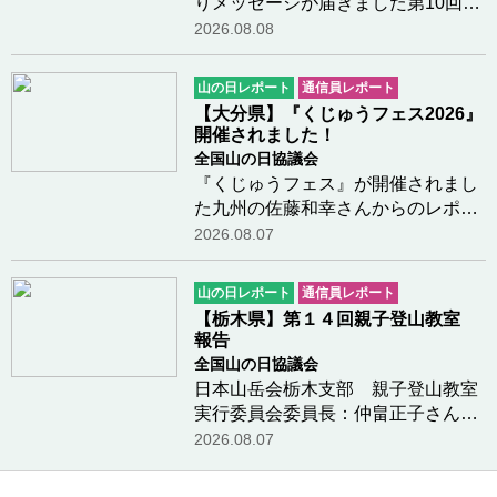
りメッセージが届きました第10回山
の日全国大会が岐阜県高山市で開催
2026.08.08
されますことを、心よりお祝い申し
上げます。今夏、私は「高校受験」
山の日レポート
通信員レポート
という大きな山を登っています。 毎
【大分県】『くじゅうフェス2026』
日勉強に励んで…つづきを読む
開催されました！
全国山の日協議会
『くじゅうフェス』が開催されまし
た九州の佐藤和幸さんからのレポー
トです。今年も、大分県九重町の長
2026.08.07
者原園地において『くじゅうフェ
ス』が開催されました。青空のも
山の日レポート
通信員レポート
と、多くの方々がボルダリングや鳥
【栃木県】第１４回親子登山教室
の巣箱造りなどの体…つづきを読む
報告
全国山の日協議会
日本山岳会栃木支部 親子登山教室
実行委員会委員長：仲畠正子さんか
らのレポートです令和8年度日本山
2026.08.07
岳会栃木支部公益事業(山の日関連事
業)の報告１ 事業名 第１４回親