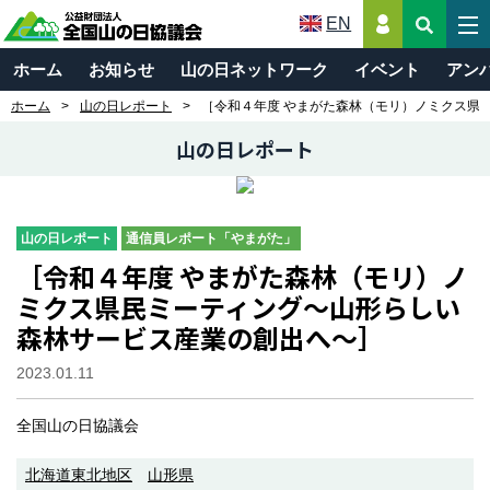
EN
ホーム
お知らせ
山の日ネットワーク
イベント
アン
ホーム
山の日レポート
［令和４年度 やまがた森林（モリ）ノミクス県
山の日レポート
山の日レポート
通信員レポート「やまがた」
［令和４年度 やまがた森林（モリ）ノ
ミクス県民ミーティング～山形らしい
森林サービス産業の創出へ～］
2023.01.11
全国山の日協議会
北海道東北地区
山形県