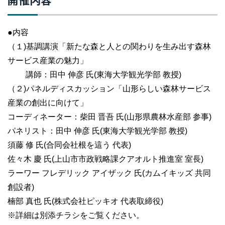
●内容
（１)基調講演「新たな森と人との関わりを生み出す森林
サービス産業の魅力」
講師：田中 伸彦 氏(東海大学観光学部 教授)
（２)パネルディスカッション「山形らしい森林サービス
産業の創出に向けて」
コーディネーター：柴田 晋吾 氏(山形県農林水産部 参事)
パネリスト：田中 伸彦 氏(東海大学観光学部 教授)
須藤 修 氏(合同会社根を這う 代表)
佐々木 慶 氏(上山市市政戦略課クアオルト推進室 室長)
ラーワー フレデリック アイザック 氏(カムイキッズ 共同
創設者)
楠部 真也 氏(株式会社ピッキオ 代表取締役)
※詳細は別添チラシをご覧ください。