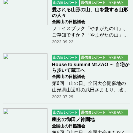
山の日レポート
通信員レポート「やまがた」
愛される山形の山、山を愛する山形
の人々
全国山の日協議会
フェイスブック「やまがたの山」、
ご存知ですか？「やまがたの山」は
フェイスブックの公開ページです。
2022.09.22
第６回「山の日」全国大会の開催地
の山形県の山々での多様なアクティ
山の日レポート
通信員レポート「やまがた」
ビティが、たくさんの方々から素敵
House to summit Mt.ZAO ～ 自宅か
な画像とともに…つづきを読む
ら歩いて蔵王へ
全国山の日協議会
第6回「山の日」全国大会開催地の
山形県山辺町の武田さまより、蔵王
熊野岳への地元愛溢れる山行記録に
2022.07.29
ついてご紹介いただきましたので投
稿させていただきます。自宅から歩
山の日レポート
通信員レポート「やまがた」
いて今年は「山の日全国大会」が蔵
幽玄の御田ノ神園地
王山で開催される…つづきを読む
全国山の日協議会
第6回「山の日」全国大会まもなく