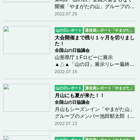
開催「やまがたの山」グループのメ
ンバー池田郁太郎（山形県）さんの
2022.07.25
レポートをご紹介します。第6回
「山の日」全国大会ももうまもなく
山の日レポート
通信員レポート「やまがた」
ですね。8月を間近にひかえ連日
大会開催まで残り１ヶ月を切りまし
30℃を超える暑い日が続…つづきを
た！
読む
全国山の日協議会
山形県庁１Fロビーに展示
▲△▲「山の日」展示リレー最終展
示▲△▲ 【展示期間：７月１２日
2022.07.15
（火）～大会開催まで】大会開催ま
で残り１ヶ月を切りました！大会の
山の日レポート
通信員レポート「やまがた」
シンボルである「山鐘」「山の日
月山にも夏が来た！！
帽」が県内各地での巡回を終え、
全国山の日協議会
大…つづきを読む
月山もシーズンイン「やまがた山」
グループのメンバー池田郁太郎（山
形県）さんから文章とお写真をご紹
2022.07.12
介いただきましたので投稿させてい
ただきます。先週に引き続き今日も
山の日レポート
通信員レポート「やまがた」