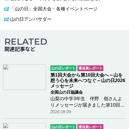
「山の日」全国大会・各種イベントページ
山の日アンバサダー
RELATED
関連記事など
山の日レポート
通信員レポート
第1回大会から第10回大会へ～山を
想う心を未来へつなぐ～山の日2026
メッセージ
全国山の日協議会
山梨の中学3年生 伴野 嶺さんよ
りメッセージが届きました第10回山
の日全国大会が岐阜県高山市で開催
2026.08.08
されますことを、心よりお祝い申し
上げます。今夏、私は「高校受験」
山の日レポート
通信員レポート