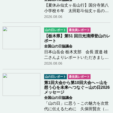
【夏休み仙丈ヶ岳山行】国分寺第八
小学校６年 太田彩斗仙丈ヶ岳の山
頂についたときがすごく嬉しかった
2026.08.06
し景色もきれいで感動した。仙丈小
屋で景色を見ながらコーヒーをみん
山の日レポート
通信員レポート
なで飲んだのが楽しかった。下山し
【栃木県】第51 回日光清掃登山のレ
ているとき少し…つづきを読む
ポート
全国山の日協議会
日本山岳会 栃木支部 会長 渡邉 雄
二さんよりレポートいただきました
第51 回「日光清掃登山」を、県山
2026.08.06
岳・スポーツクライミング連盟が主
催し、日光・那須山岳ガイド協会等
山の日レポート
通信員レポート
の各団体、国・県・市の関係団体、
第1回大会から第10回大会へ～山を
一般登山者が参…つづきを読む
想う心を未来へつなぐ～山の日2026
メッセージ
全国山の日協議会
「山の日」に思う－この魅力を次世
代に伝えるために 久保田賢次（元