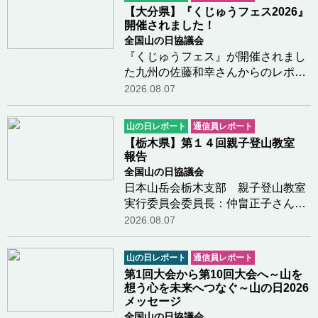
という大きな山を登っています。 毎
【大分県】『くじゅうフェス2026』
日勉強に励んで…つづきを読む
開催されました！
全国山の日協議会
『くじゅうフェス』が開催されまし
た九州の佐藤和幸さんからのレポー
トです。今年も、大分県九重町の長
2026.08.07
者原園地において『くじゅうフェ
ス』が開催されました。青空のも
山の日レポート
通信員レポート
と、多くの方々がボルダリングや鳥
【栃木県】第１４回親子登山教室
の巣箱造りなどの体…つづきを読む
報告
全国山の日協議会
日本山岳会栃木支部 親子登山教室
実行委員会委員長：仲畠正子さんか
らのレポートです令和8年度日本山
2026.08.07
岳会栃木支部公益事業(山の日関連事
業)の報告１ 事業名 第１４回親
山の日レポート
通信員レポート
子登山教室 （栃木県
第1回大会から第10回大会へ～山を
山岳・スポーツ…つづきを読む
想う心を未来へつなぐ～山の日2026
メッセージ
全国山の日協議会