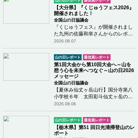
山の日レポート
通信員レポート
【大分県】『くじゅうフェス2026』
開催されました！
全国山の日協議会
『くじゅうフェス』が開催されまし
た九州の佐藤和幸さんからのレポー
トです。今年も、大分県九重町の長
2026.08.07
者原園地において『くじゅうフェ
ス』が開催されました。青空のも
山の日レポート
通信員レポート
と、多くの方々がボルダリングや鳥
第1回大会から第10回大会へ～山を
の巣箱造りなどの体…つづきを読む
想う心を未来へつなぐ～山の日2026
メッセージ
全国山の日協議会
【夏休み仙丈ヶ岳山行】国分寺第八
小学校６年 太田彩斗仙丈ヶ岳の山
頂についたときがすごく嬉しかった
2026.08.06
し景色もきれいで感動した。仙丈小
屋で景色を見ながらコーヒーをみん
山の日レポート
通信員レポート
なで飲んだのが楽しかった。下山し
【栃木県】第51 回日光清掃登山のレ
ているとき少し…つづきを読む
ポート