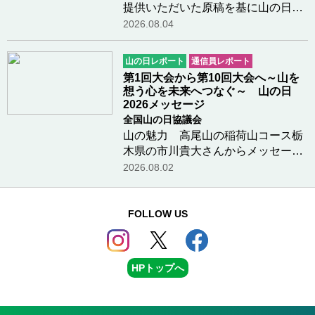
提供いただいた原稿を基に山の日協
議会で編集を行なったものです。＊
2026.08.04
＊＊＊＊美濃國山城トレイルにはま
だまだご紹介したい方々がたくさん
山の日レポート
通信員レポート
いらっしゃいますが、メンバーの皆
第1回大会から第10回大会へ～山を
さんが共通して…つづきを読む
想う心を未来へつなぐ～ 山の日
2026メッセージ
全国山の日協議会
山の魅力 高尾山の稲荷山コース栃
木県の市川貴大さんからメッセージ
をいただきました子供の頃は喘息が
2026.08.02
ひどく、外遊びができない時は小学
校のお昼休みに教室に一人でいたの
で、「外で遊びたいな」とずっと思
FOLLOW US
っていました。…つづきを読む
HPトップへ