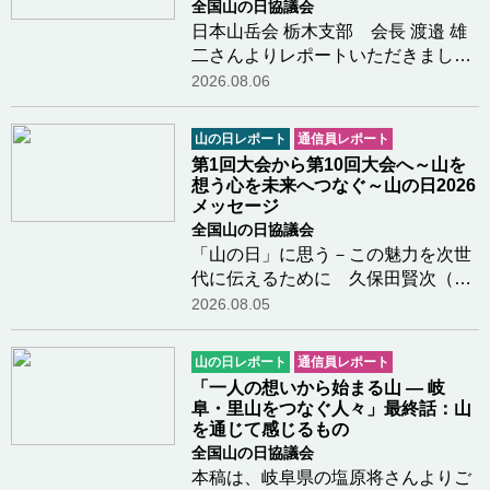
全国山の日協議会
日本山岳会 栃木支部 会長 渡邉 雄
二さんよりレポートいただきました
第51 回「日光清掃登山」を、県山
2026.08.06
岳・スポーツクライミング連盟が主
催し、日光・那須山岳ガイド協会等
山の日レポート
通信員レポート
の各団体、国・県・市の関係団体、
第1回大会から第10回大会へ～山を
一般登山者が参…つづきを読む
想う心を未来へつなぐ～山の日2026
メッセージ
全国山の日協議会
「山の日」に思う－この魅力を次世
代に伝えるために 久保田賢次（元
『山と溪谷』編集長、広報・デジタ
2026.08.05
ル委員）さんよりメッセージをいた
だきました「山の日」について小中
山の日レポート
通信員レポート
学生に伝えるには登山の出版社に長
「一人の想いから始まる山 ― 岐
く勤めていたこ…つづきを読む
阜・里山をつなぐ人々」最終話：山
を通じて感じるもの
全国山の日協議会
本稿は、岐阜県の塩原将さんよりご