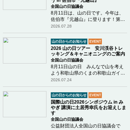
う in 佐伯市『元越山』
全国山の日協議会
8月11日は、山の日です。今年は、
佐伯市『元越山』に登ります！第５
回「山の日」記念全国大会開催地の
2026.07.28
大分県。大分県山の日登山実行委員
会（大分県山岳連盟・大分勤労者山
山の日からのお知らせ
EVENT
岳連盟・日本山岳会東九州支部）で
2026 山の日ツアー 安川渓谷トレ
は、毎年ふるさの…つづきを読む
ッキング＆キャニオニングのご案内
全国山の日協議会
8月11日山の日 みんなで山を考え
よう和歌山県のくまの和歌山ガイド
クラブ新田さまより8月11日山の日
2026.07.24
に行われるイベントのご案内があり
ましたのでご紹介します鳥のさえず
山の日からのお知らせ
EVENT
り、川のせせらぎ、木漏れ日、川の
国際山の日2026シンポジウム in み
水の冷たさ和歌山…つづきを読む
やぎ 講演に土居秀幸氏をお迎えしま
す
全国山の日協議会
公益財団法人全国山の日協議会で