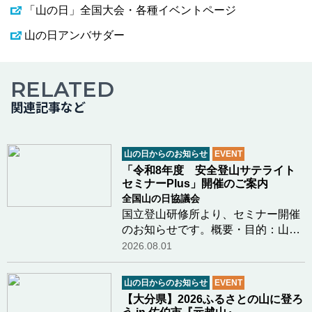
「山の日」全国大会・各種イベントページ
山の日アンバサダー
RELATED
関連記事など
山の日からのお知らせ
EVENT
「令和8年度 安全登山サテライト
セミナーPlus」開催のご案内
全国山の日協議会
国立登山研修所より、セミナー開催
のお知らせです。概要・目的：山岳
関係機関と共催で、登山初心者をは
2026.08.01
じめとする一般登山者を幅広く対象
とし、雪氷学、海外登山遠征の記
山の日からのお知らせ
EVENT
録、登山用具・装備の解説等、安全
【大分県】2026ふるさとの山に登ろ
登山に資する個別…つづきを読む