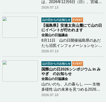
は、2026年12月6日（日）、宮城県
栗原市において「国際山の日2026シ
2026.07.13
ンポジウム in みやぎ」を開催しま
す。 本シンポジウムでは、「生物多
山の日からのお知らせ
EVENT
様性」をメインテーマに掲げ、山や
【福島県】安達太良山麓にて山の日
森が育む自然の恵…つづきを読む
にイベントが行われます
全国山の日協議会
8月11日 山の日開催福島県のあだ
たら沼尻インフォメーションセンタ
ー様より、山の日（８月１１日）に
2026.07.13
行われる安達太良山と沼尻の魅力を
体感できるイベントのお知らせで
山の日からのお知らせ
EVENT
す。開催日 ： ２０２６年８月１１
国際山の日2026シンポジウム in み
日（祝日）開催時…つづきを読む
やぎ のお知らせ
全国山の日協議会
山のいのち、人の暮らし ―― 生物
多様性 山の未来を見つめる2026年
12月6日（日）、宮城県栗原市にお
2026.07.10
いて「国際山の日2026シンポジウム
in みやぎ」を開催いたします。今年