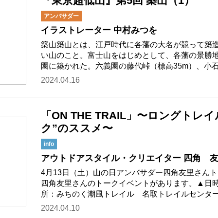
『東京超低山』第5回 築山（1）
アンバサダー
イラストレーター 中村みつを
築山築山とは、江戸時代に各藩の大名が競って築
い山のこと。富士山をはじめとして、各藩の景勝
園に築かれた。六義園の藤代峠（標高35m）、小
2024.04.16
「ON THE TRAIL」〜ロングト
ク”のススメ〜
info
アウトドアスタイル・クリエイター 四角 
4月13日（土）山の日アンバサダー四角友里さん
四角友里さんのトークイベントがあります。▲日時：4月
所：みちのく潮風トレイル 名取トレイルセンタ
2024.04.10