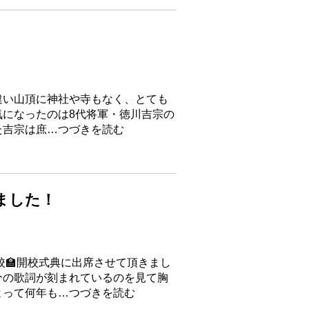
違い山頂に神社や寺もなく、とても
になったのは8代将軍・徳川吉宗の
た吉宗は庶…つづきを読む
ました！
校🏫開校式典に出席させて頂きまし
分の歌詞が刻まれているのを見て胸
よって何年も…つづきを読む