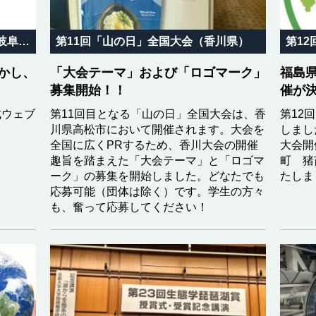
第10回「山の日」記念全国大会 岐阜in飛騨高山
第11回「山の日」全国大会（香川県）
第1
かし、
「大会テーマ」および「ロゴマーク」
福島
募集開始！！
催が
式ウェブ
第11回目となる「山の日」全国大会は、香
第12
川県高松市において開催されます。大会を
しまし
全国に広くPRするため、香川大会の開催
大会開
趣旨を踏まえた「大会テーマ」と「ロゴマ
町 猪
ーク」の募集を開始しました。どなたでも
たしま
応募可能（団体は除く）です。学生の方々
も、奮って応募してください！