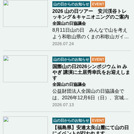
会（大分県山岳連盟・大分勤労者山
山の日からのお知らせ
EVENT
岳連盟・日本山岳会東九州支部）で
2026 山の日ツアー 安川渓谷トレ
は、毎年ふるさの…つづきを読む
ッキング＆キャニオニングのご案内
全国山の日協議会
8月11日山の日 みんなで山を考え
よう和歌山県のくまの和歌山ガイド
クラブ新田さまより8月11日山の日
2026.07.24
に行われるイベントのご案内があり
ましたのでご紹介します鳥のさえず
山の日からのお知らせ
EVENT
り、川のせせらぎ、木漏れ日、川の
国際山の日2026シンポジウム in み
水の冷たさ和歌山…つづきを読む
やぎ 講演に土居秀幸氏をお迎えしま
す
全国山の日協議会
公益財団法人全国山の日協議会で
は、2026年12月6日（日）、宮城県
栗原市において「国際山の日2026シ
2026.07.13
ンポジウム in みやぎ」を開催しま
す。 本シンポジウムでは、「生物多
山の日からのお知らせ
EVENT
様性」をメインテーマに掲げ、山や
【福島県】安達太良山麓にて山の日
森が育む自然の恵…つづきを読む
にイベントが行われます