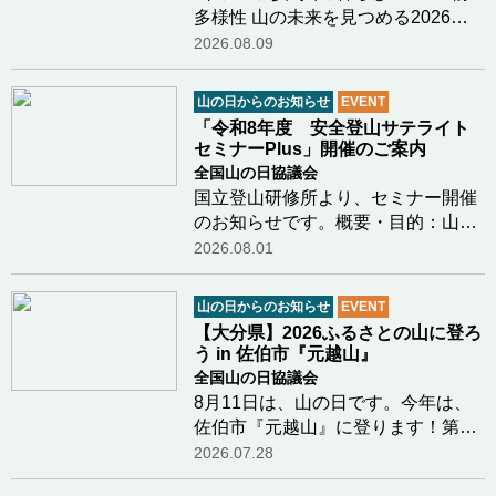
多様性 山の未来を見つめる2026年
12月6日（日）、宮城県栗原市にお
2026.08.09
いて「国際山の日2026シンポジウム
in みやぎ」を開催いたします。今年
山の日からのお知らせ
EVENT
のテーマは「生物多様性」。気候変
「令和8年度 安全登山サテライト
動という大きな揺…つづきを読む
セミナーPlus」開催のご案内
全国山の日協議会
国立登山研修所より、セミナー開催
のお知らせです。概要・目的：山岳
関係機関と共催で、登山初心者をは
2026.08.01
じめとする一般登山者を幅広く対象
とし、雪氷学、海外登山遠征の記
山の日からのお知らせ
EVENT
録、登山用具・装備の解説等、安全
【大分県】2026ふるさとの山に登ろ
登山に資する個別…つづきを読む
う in 佐伯市『元越山』
全国山の日協議会
8月11日は、山の日です。今年は、
佐伯市『元越山』に登ります！第５
回「山の日」記念全国大会開催地の
2026.07.28
大分県。大分県山の日登山実行委員