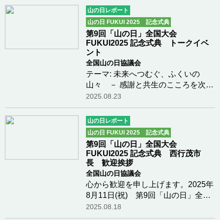
行茂 福井市長、石山志保 大野市
山の日レポート
長、水上実喜夫 勝山市長江崎禎英
山の日 FUKUI 2025 記念式典
岐阜県知事、田中明 …つづきを読む
第9回「山の日」全国大会
FUKUI2025 記念式典 トークイベ
ント
全国山の日協議会
テーマ: 未来へつむぐ、ふくいの
山々 － 感謝と共生のこころを次世
代へ －開催日時: 令和7年8月11日
2025.08.23
(月・祝)場所: 福井県大野市 結とぴあ
テーマ: 未来へつむぐ、ふくいの
山の日レポート
山々 － 感謝と共生のこころを次世
山の日 FUKUI 2025 記念式典
代へ －司会:• …つづきを読む
第9回「山の日」全国大会
FUKUI2025 記念式典 西行茂市
長 歓迎挨拶
全国山の日協議会
心から歓迎を申し上げます。2025年
8月11日(祝) 第9回「山の日」全国
大会FUKUI2025 記念式典西行 茂
2025.08.18
様 (大会実行委員会副会長、福井市