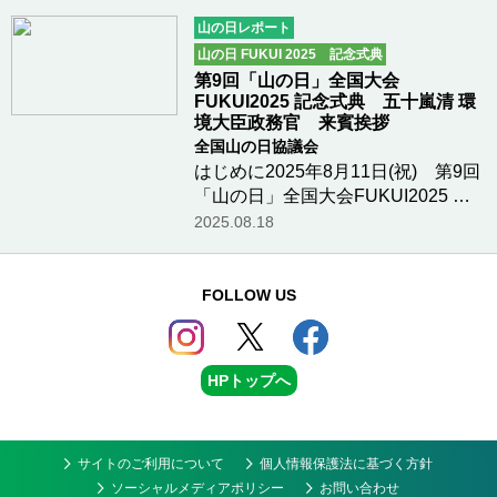
長) 歓迎挨拶おはようございます。
山の日レポート
ご紹介いただきました、勝山市長の
山の日 FUKUI 2025 記念式典
水上と申します。…つづきを読む
第9回「山の日」全国大会
FUKUI2025 記念式典 五十嵐清 環
境大臣政務官 来賓挨拶
全国山の日協議会
はじめに2025年8月11日(祝) 第9回
「山の日」全国大会FUKUI2025 記
念式典五十嵐 清 様 (環境大臣政務
2025.08.18
官) 来賓挨拶皆様こんにちは。ご紹
介をいただきました、環境大臣政務
官の五十嵐清です。初めに、第9回
FOLLOW US
「山の日」全国大…つづきを読む
HPトップへ
サイトのご利用について
個人情報保護法に基づく方針
ソーシャルメディアポリシー
お問い合わせ