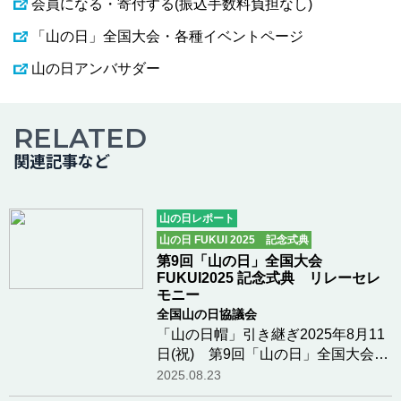
会員になる・寄付する(振込手数料負担なし)
「山の日」全国大会・各種イベントページ
山の日アンバサダー
RELATED
関連記事など
山の日レポート
山の日 FUKUI 2025 記念式典
第9回「山の日」全国大会
FUKUI2025 記念式典 リレーセレ
モニー
全国山の日協議会
「山の日帽」引き継ぎ2025年8月11
日(祝) 第9回「山の日」全国大会
FUKUI2025 記念式典リレーセレモ
2025.08.23
ニー登壇者杉本達治 福井県知事、西