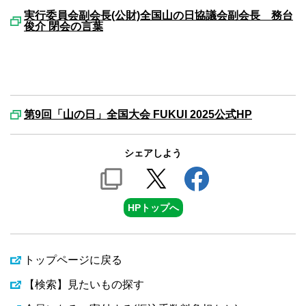
実行委員会副会長(公財)全国山の日協議会副会長 務台
俊介 閉会の言葉
第9回「山の日」全国大会 FUKUI 2025公式HP
シェアしよう
HPトップへ
トップページに戻る
【検索】見たいもの探す