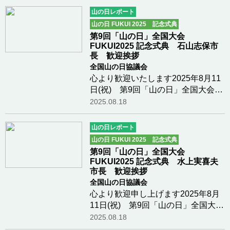
長) 歓迎挨拶第9回「山の日」全国
山の日レポート
大会 FUKUI 2025の開催にあたりま
山の日 FUKUI 2025 記念式典
して、県内外から多…つづきを読む
第9回「山の日」全国大会
FUKUI2025 記念式典 石山志保市
長 歓迎挨拶
全国山の日協議会
心より歓迎いたします2025年8月11
日(祝) 第9回「山の日」全国大会
FUKUI2025 記念式典石山 志保様
2025.08.18
(大会実行委員会副会長、大野市
長) 歓迎挨拶皆様、こんにちは。こ
山の日レポート
んにちは。大野市長の石山でござい
山の日 FUKUI 2025 記念式典
ます。日本百名山、荒…つづきを読
第9回「山の日」全国大会
む
FUKUI2025 記念式典 水上実喜夫
市長 歓迎挨拶
全国山の日協議会
心より歓迎申し上げます2025年8月
11日(祝) 第9回「山の日」全国大会
FUKUI2025 記念式典水上 実喜夫
2025.08.18
様 (大会実行委員会副会長、勝山市