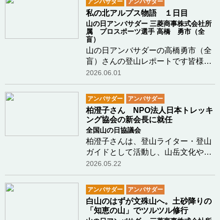
アンバサダー
アンバサダー
ま ぶんいち）さんの温かい見送りに
私の北アルプス物語 １日目
背中を押され、…つづきを読む
山の日アンバサダー 三菱商事株式会社所
属 プロスポーツ選手 高橋 勇市（全
盲）
山の日アンバサダーの高橋勇市（全
盲）さんの登山レポートです皆様、
こんにちは、山の日アンバサダーの
2026.06.01
高橋勇市です。2025年7月18日
（金）朝5時15分、富山地方鉄道の
アンバサダー
アンバサダー
特急「立山」に富山駅から乗車。私
柏澄子さん NPO法人日本トレッキ
の北アルプス物語が始…つづきを読
ング協会の新会長に就任
む
全国山の日協議会
柏澄子さんは、登山ライター・登山
ガイドとして活動し、山岳文化や人
物についての著書・著作を数多く発
2026.05.22
信しています。当会では、山の日ア
ンバサダーとしてフォーラムへの参
アンバサダー
アンバサダー
加、「山の日」の趣旨浸透活動に活
白山のはずが文殊山へ。土砂降りの
躍していただい…つづきを読む
「知恵の山」でツルツル修行