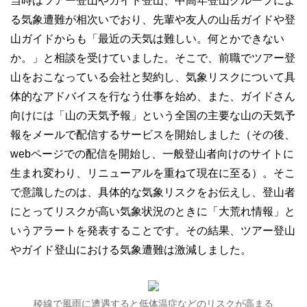
当時はツアー登山やガイド登山、中高年登山グループによ
る気象遭難が相次いでおり、先輩や友人の山岳ガイドや登
山ガイドからも「最近の天気は難しい。何とかできない
か。」と相談を受けていました。そこで、前職でツアー登
山をおこなっている会社と契約し、気象リスクについて具
体的なアドバイスを行なう仕事を始め、また、ガイドさん
向けには「山の天気予報」という全国の主要な山の天気予
報をメールで配信するサービスを開始しました（その後、
webページでの配信を開始し、一般登山者向けのサイトに
生まれ変わり、リニューアルを重ねて現在に至る）。そこ
で意識したのは、具体的な気象リスクをお伝えし、登山者
にとってリスクが高い気象状況のときに「大荒れ情報」と
いうアラートを発表することです。その結果、ツアー登山
やガイド登山における気象遭難は激減しました。
稜線で風雨に遭遇すると低体温症などのリスクが高まる