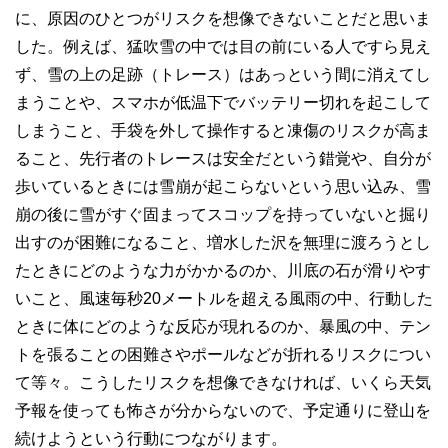
に、原因のひとつがリスクを想像できないことだと思いま
した。例えば、猛吹雪の中では目の前にいる人ですら見え
ず、雪の上の足跡（トレース）はあっという間に消えてし
まうことや、スマホが低温下でバッテリー切れを起こして
しまうこと、手袋を外して操作すると凍傷のリスクが高ま
ること、先行者のトレースは安全だという錯覚や、自分が
歩いているときには雪崩が起こらないという思い込み、雪
崩の後に雪がすぐ固まってスコップを持っていないと掘り
出すのが困難になること、増水した沢を無理に渡ろうとし
たときにどのような力がかかるのか、川底の石が滑りやす
いこと、風速毎秒20メートルを超える風雨の中、行動した
ときに体にどのような反応が現れるのか、暴風の中、テン
トを張ることの困難さやポールなどが折れるリスクについ
て等々。こうしたリスクを想像できなければ、いくら天気
予報を使っても怖さが分からないので、予定通りに登山を
続けようという行動につながります。