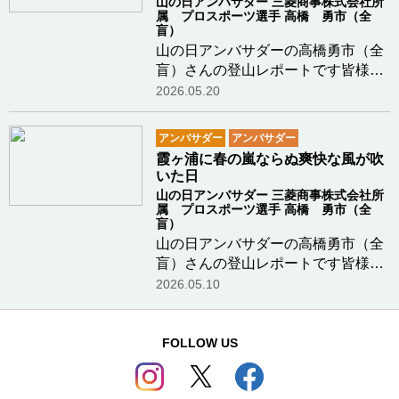
山の日アンバサダー 三菱商事株式会社所
属 プロスポーツ選手 高橋 勇市（全
盲）
山の日アンバサダーの高橋勇市（全
盲）さんの登山レポートです皆様、
こんにちは、山の日アンバサダーの
2026.05.20
高橋勇市です。2025年8月10日。こ
の日、私の心は標高2,702mの「白
アンバサダー
アンバサダー
山」の頂にありました。しかし、現
霞ヶ浦に春の嵐ならぬ爽快な風が吹
実は非情事態です。…つづきを読む
いた日
山の日アンバサダー 三菱商事株式会社所
属 プロスポーツ選手 高橋 勇市（全
盲）
山の日アンバサダーの高橋勇市（全
盲）さんの登山レポートです皆様、
こんにちは、山の日アンバサダーの
2026.05.10
高橋勇市です。2026年4月19日、茨
城県土浦市にて開催された「第36回
霞ヶ浦マラソン兼国際盲人マラソン
FOLLOW US
大会」に霞ヶ浦…つづきを読む