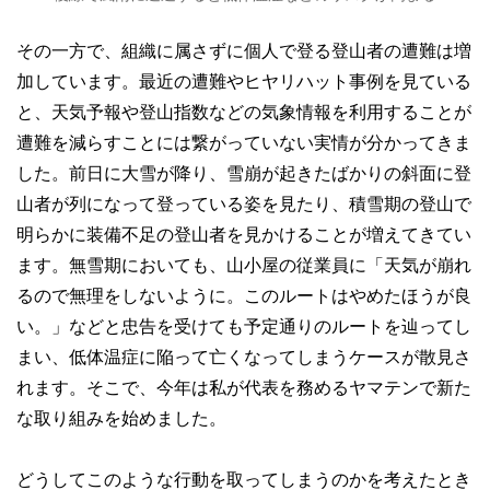
その一方で、組織に属さずに個人で登る登山者の遭難は増
加しています。最近の遭難やヒヤリハット事例を見ている
と、天気予報や登山指数などの気象情報を利用することが
遭難を減らすことには繋がっていない実情が分かってきま
した。前日に大雪が降り、雪崩が起きたばかりの斜面に登
山者が列になって登っている姿を見たり、積雪期の登山で
明らかに装備不足の登山者を見かけることが増えてきてい
ます。無雪期においても、山小屋の従業員に「天気が崩れ
るので無理をしないように。このルートはやめたほうが良
い。」などと忠告を受けても予定通りのルートを辿ってし
まい、低体温症に陥って亡くなってしまうケースが散見さ
れます。そこで、今年は私が代表を務めるヤマテンで新た
な取り組みを始めました。
どうしてこのような行動を取ってしまうのかを考えたとき