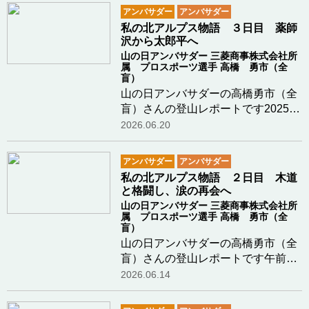
アンバサダー
アンバサダー
私の北アルプス物語 ３日目 薬師
沢から太郎平へ
山の日アンバサダー 三菱商事株式会社所
属 プロスポーツ選手 高橋 勇市（全
盲）
山の日アンバサダーの高橋勇市（全
盲）さんの登山レポートです2025年
7月20日（日曜日）薬師沢小屋の朝
2026.06.20
は、驚くほど早く動き出します。午
前3時。まだ深い闇の中、登山客が
アンバサダー
アンバサダー
床を歩くきしむ音や、ザックのバッ
私の北アルプス物語 ２日目 木道
クルを締める「カ…つづきを読む
と格闘し、涙の再会へ
山の日アンバサダー 三菱商事株式会社所
属 プロスポーツ選手 高橋 勇市（全
盲）
山の日アンバサダーの高橋勇市（全
盲）さんの登山レポートです午前6
時、清々しい空気の中、太郎平小屋
2026.06.14
（標高約2,330m）を出発しました。
初代オーナーの五十嶋文一（いそじ