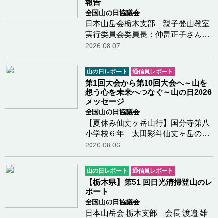
報告
全国山の日協議会
日本山岳会栃木支部 親子登山教室
実行委員会委員長：仲畠正子さんか
らのレポートです令和8年度日本山
2026.08.07
岳会栃木支部公益事業(山の日関連事
業)の報告１ 事業名 第１４回親
山の日レポート
通信員レポート
子登山教室 （栃木県
第1回大会から第10回大会へ～山を
山岳・スポーツ…つづきを読む
想う心を未来へつなぐ～山の日2026
メッセージ
全国山の日協議会
【夏休み仙丈ヶ岳山行】国分寺第八
小学校６年 太田彩斗仙丈ヶ岳の山
頂についたときがすごく嬉しかった
2026.08.06
し景色もきれいで感動した。仙丈小
屋で景色を見ながらコーヒーをみん
山の日レポート
通信員レポート
なで飲んだのが楽しかった。下山し
【栃木県】第51 回日光清掃登山のレ
ているとき少し…つづきを読む
ポート
全国山の日協議会
日本山岳会 栃木支部 会長 渡邉 雄