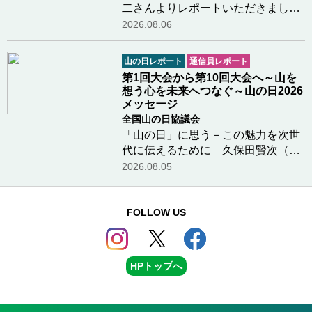
二さんよりレポートいただきました
第51 回「日光清掃登山」を、県山
2026.08.06
岳・スポーツクライミング連盟が主
催し、日光・那須山岳ガイド協会等
山の日レポート
通信員レポート
の各団体、国・県・市の関係団体、
第1回大会から第10回大会へ～山を
一般登山者が参…つづきを読む
想う心を未来へつなぐ～山の日2026
メッセージ
全国山の日協議会
「山の日」に思う－この魅力を次世
代に伝えるために 久保田賢次（元
『山と溪谷』編集長、広報・デジタ
2026.08.05
ル委員）さんよりメッセージをいた
だきました「山の日」について小中
学生に伝えるには登山の出版社に長
FOLLOW US
く勤めていたこ…つづきを読む
HPトップへ