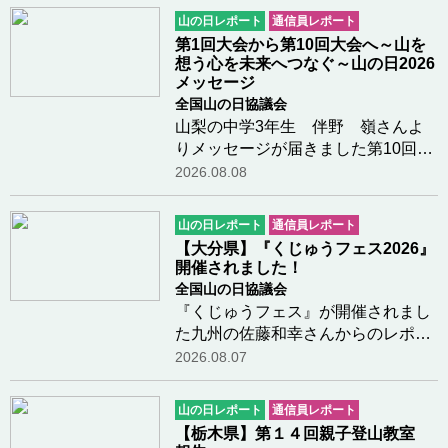
山の日レポート
通信員レポート
第1回大会から第10回大会へ～山を
想う心を未来へつなぐ～山の日2026
メッセージ
全国山の日協議会
山梨の中学3年生 伴野 嶺さんよ
りメッセージが届きました第10回山
の日全国大会が岐阜県高山市で開催
2026.08.08
されますことを、心よりお祝い申し
上げます。今夏、私は「高校受験」
山の日レポート
通信員レポート
という大きな山を登っています。 毎
【大分県】『くじゅうフェス2026』
日勉強に励んで…つづきを読む
開催されました！
全国山の日協議会
『くじゅうフェス』が開催されまし
た九州の佐藤和幸さんからのレポー
トです。今年も、大分県九重町の長
2026.08.07
者原園地において『くじゅうフェ
ス』が開催されました。青空のも
山の日レポート
通信員レポート
と、多くの方々がボルダリングや鳥
【栃木県】第１４回親子登山教室
の巣箱造りなどの体…つづきを読む