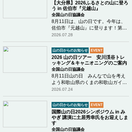
【大分県】2026ふるさとの山に登ろ
登山に資する個別…つづきを読む
う in 佐伯市『元越山』
全国山の日協議会
8月11日は、山の日です。今年は、
佐伯市『元越山』に登ります！第５
回「山の日」記念全国大会開催地の
2026.07.28
大分県。大分県山の日登山実行委員
会（大分県山岳連盟・大分勤労者山
山の日からのお知らせ
EVENT
岳連盟・日本山岳会東九州支部）で
2026 山の日ツアー 安川渓谷トレ
は、毎年ふるさの…つづきを読む
ッキング＆キャニオニングのご案内
全国山の日協議会
8月11日山の日 みんなで山を考え
よう和歌山県のくまの和歌山ガイド
クラブ新田さまより8月11日山の日
2026.07.24
に行われるイベントのご案内があり
ましたのでご紹介します鳥のさえず
山の日からのお知らせ
EVENT
り、川のせせらぎ、木漏れ日、川の
国際山の日2026シンポジウム in み
水の冷たさ和歌山…つづきを読む
やぎ 講演に土居秀幸氏をお迎えしま
す
全国山の日協議会