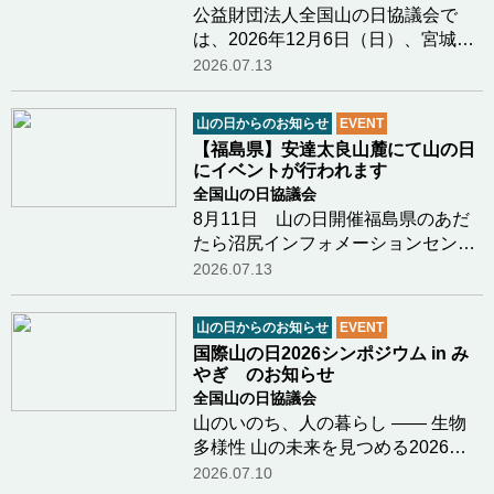
公益財団法人全国山の日協議会で
は、2026年12月6日（日）、宮城県
栗原市において「国際山の日2026シ
2026.07.13
ンポジウム in みやぎ」を開催しま
す。 本シンポジウムでは、「生物多
山の日からのお知らせ
EVENT
様性」をメインテーマに掲げ、山や
【福島県】安達太良山麓にて山の日
森が育む自然の恵…つづきを読む
にイベントが行われます
全国山の日協議会
8月11日 山の日開催福島県のあだ
たら沼尻インフォメーションセンタ
ー様より、山の日（８月１１日）に
2026.07.13
行われる安達太良山と沼尻の魅力を
体感できるイベントのお知らせで
山の日からのお知らせ
EVENT
す。開催日 ： ２０２６年８月１１
国際山の日2026シンポジウム in み
日（祝日）開催時…つづきを読む
やぎ のお知らせ
全国山の日協議会
山のいのち、人の暮らし ―― 生物
多様性 山の未来を見つめる2026年
12月6日（日）、宮城県栗原市にお
2026.07.10