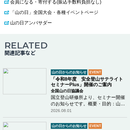
会員になる・寄付する(振込手数料負担なし)
「山の日」全国大会・各種イベントページ
山の日アンバサダー
RELATED
関連記事など
山の日からのお知らせ
EVENT
「令和8年度 安全登山サテライト
セミナーPlus」開催のご案内
全国山の日協議会
国立登山研修所より、セミナー開催
のお知らせです。概要・目的：山岳
関係機関と共催で、登山初心者をは
2026.08.01
じめとする一般登山者を幅広く対象
とし、雪氷学、海外登山遠征の記
山の日からのお知らせ
EVENT
録、登山用具・装備の解説等、安全