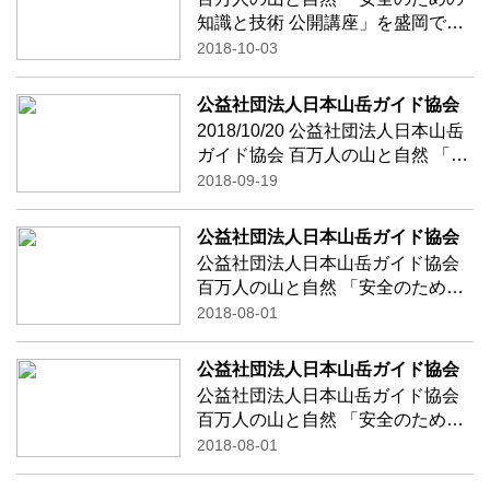
の知識と技術
…続きを読む
知識と技術 公開講座」を盛岡で開
催いたします！ ◆「登山中の外傷
2018-10-03
と処置について」 講師： 中
島 隆之 氏 盛岡友愛病院副
公益社団法人日本山岳ガイド協会
院長 国際山岳医 ◆「大自然に学
2018/10/20 公益社団法人日本山岳
んだこ
…続きを読む
ガイド協会 百万人の山と自然 「安
全のための知識と技術 公開講座」
2018-09-19
を愛知で開催致します！ 「最新
楽々登山術」 講師： 高津 充於
公益社団法人日本山岳ガイド協会
氏 公益社団法人日本山岳
公益社団法人日本山岳ガイド協会
ガイ
…続きを読む
百万人の山と自然 「安全のための
知識と技術 公開講座」を大分県九
2018-08-01
重町で開催いたします！ ■講師：
磯野 剛太 氏 公益社団
公益社団法人日本山岳ガイド協会
法人日本山岳ガイド協会 代表理
公益社団法人日本山岳ガイド協会
事
…続きを読む
百万人の山と自然 「安全のための
知識と技術 公開講座」の実技講座
2018-08-01
を 大分県長者原で開催いたしま