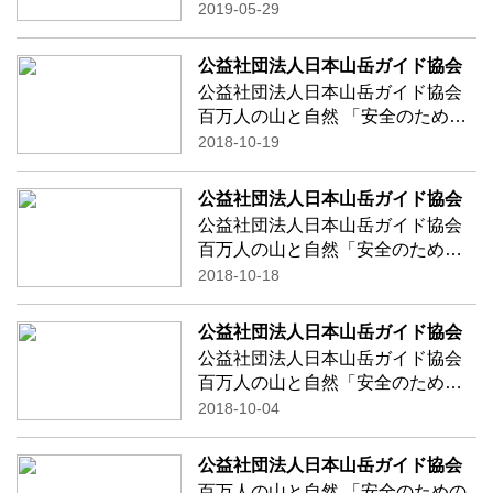
催致します！ 講師：公益社団法人
2019-05-29
日本山岳ガイド協会認定 国際山
岳ガイド 角谷 道弘 氏
公益社団法人日本山岳ガイド協会
「山岳ガイドの安全対策」 講師：
公益社団法人日本山岳ガイド協会
富山県
…続きを読む
百万人の山と自然 「安全のための
知識と技術 公開講座」が屋久島で
2018-10-19
開催されます！ ◆「山と自然を安
全に楽しむために」 講師：
公益社団法人日本山岳ガイド協会
磯野 剛太 氏 公益社
公益社団法人日本山岳ガイド協会
団
…続きを読む
百万人の山と自然「安全のための
知識と技術 実技講座」 in愛知
2018-10-18
【講座内容】 登山ジムでの山岳壁
を使ったクライミング講習 鎖場通
公益社団法人日本山岳ガイド協会
過・ロープワーク・トップロープ
公益社団法人日本山岳ガイド協会
体験な
…続きを読む
百万人の山と自然「安全のための
知識と技術 実技講座」 in岩手
2018-10-04
（男助山・女助山)が開催されま
す。 登山ガイドと一緒に、秋の里
公益社団法人日本山岳ガイド協会
山歩きを楽しみながら、安全登山
百万人の山と自然 「安全のための