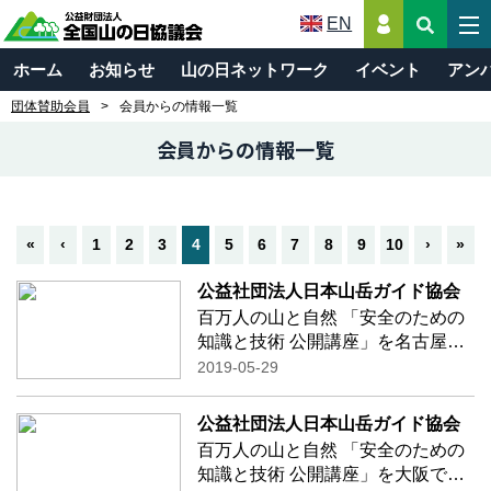
EN
ホーム
お知らせ
山の日ネットワーク
イベント
アン
団体賛助会員
会員からの情報一覧
会員からの情報一覧
«
‹
1
2
3
4
5
6
7
8
9
10
›
»
公益社団法人日本山岳ガイド協会
百万人の山と自然 「安全のための
知識と技術 公開講座」を名古屋で
開催致します！ 講師：鹿屋体育大
2019-05-29
学教授 山本 正嘉 氏
「夏山登山を目指して～登山者に
公益社団法人日本山岳ガイド協会
必要な体力とトレーニング～」 講
百万人の山と自然 「安全のための
師：長野
…続きを読む
知識と技術 公開講座」を大阪で開