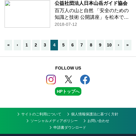
す！ 「登山をこれから始めたい
公益社団法人日本山岳ガイド協会
方！」 「安全で疲れにくい山の歩
百万人の山と自然 「安全のための
き方を学び
…続きを読む
知識と技術 公開講座」を松本で開
催致します！ 講師：長野県警察本
2018-07-12
部 地域部山岳安全対策課 救助
係主任 武田 祐也 氏
「遭難救助の現場から」 講
«
‹
1
2
3
4
5
6
7
8
9
10
›
»
師：
…続きを読む
FOLLOW US
HPトップへ
サイトのご利用について
個人情報保護法に基づく方針
ソーシャルメディアポリシー
お問い合わせ
申請書ダウンロード