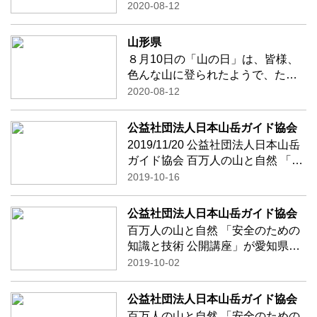
機会を得て、山の恩恵に感謝す
2020-08-12
る」という趣旨の国民の祝日で、
平成２８年（２０１６年）から祝
山形県
日になりました！ 本来、祝日は８
８月10日の「山の日」は、皆様、
月１１日で
…続きを読む
色んな山に登られたようで、たく
さんの投稿ありがとうございま
2020-08-12
す。 管理人も、「やまがた百名
山」に選定されている尾花沢市の
公益社団法人日本山岳ガイド協会
御堂森にて「細野の山を愛する
2019/11/20 公益社団法人日本山岳
会」さん他主催の第５
…続きを
ガイド協会 百万人の山と自然 「安
読む
全のための知識と技術 公開講座」
2019-10-16
を徳島で開催致します！ 「山岳ガ
イドの安全対策」 講師： 公益社
公益社団法人日本山岳ガイド協会
団法人日本山岳ガイド協会認定
百万人の山と自然 「安全のための
…続きを読む
知識と技術 公開講座」が愛知県刈
谷市にて開催されます！ 「セルフ
2019-10-02
レスキューに役立つロープワー
ク」 講師： 公益社団法人日本山
公益社団法人日本山岳ガイド協会
岳ガイド協会認定山岳ガイド
百万人の山と自然 「安全のための