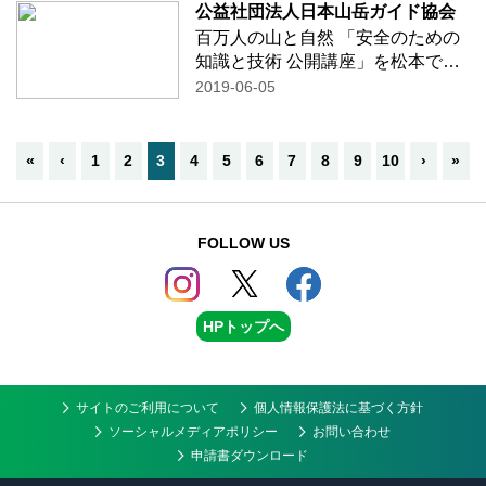
山登山を目指して～登山者に必要
公益社団法人日本山岳ガイド協会
な体力とトレーニング～」 講師：
百万人の山と自然 「安全のための
公益社
…続きを読む
知識と技術 公開講座」を松本で開
催致します！ 講師：長野県警察本
2019-06-05
部地域部山岳安全対策課 安全対
策係長 岸本 俊朗 氏
「山岳遭難の現場から」
«
‹
1
2
3
4
5
6
7
8
9
10
›
»
講師
…続きを読む
FOLLOW US
HPトップへ
サイトのご利用について
個人情報保護法に基づく方針
ソーシャルメディアポリシー
お問い合わせ
申請書ダウンロード