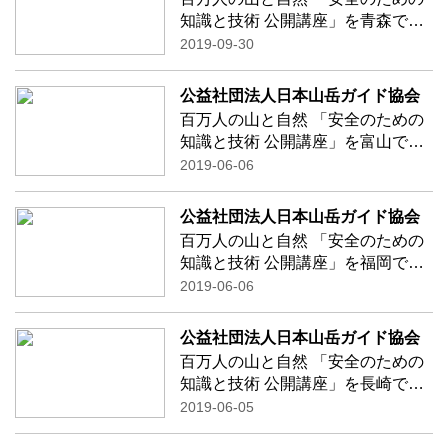
笹
…続きを読む
知識と技術 公開講座」を青森で開
催致します！ 「山岳の魅力と危険
2019-09-30
を考える～日本にも氷河があった
～」 講師： 富山県立山カルデラ
公益社団法人日本山岳ガイド協会
砂防博物館 学芸課長
百万人の山と自然 「安全のための
飯田
…続きを読む
知識と技術 公開講座」を富山で開
催致します！ 講師：富山県警察山
2019-06-06
岳警備隊長 柳澤 義光
氏 「山で遭難しないため
公益社団法人日本山岳ガイド協会
に」 講師：沢田はしもと内科院
百万人の山と自然 「安全のための
長、公益
…続きを読む
知識と技術 公開講座」を福岡で開
催致します！ 講師：長野県警察山
2019-06-06
岳遭難救助隊 隊長 櫛引
知弘 氏 「山岳遭難の現
公益社団法人日本山岳ガイド協会
場から」 講師：沢田はしもと内科
百万人の山と自然 「安全のための
院
…続きを読む
知識と技術 公開講座」を長崎で開
催致します！ 講師：鹿屋体育大学
2019-06-05
教授 山本 正嘉 氏 「夏