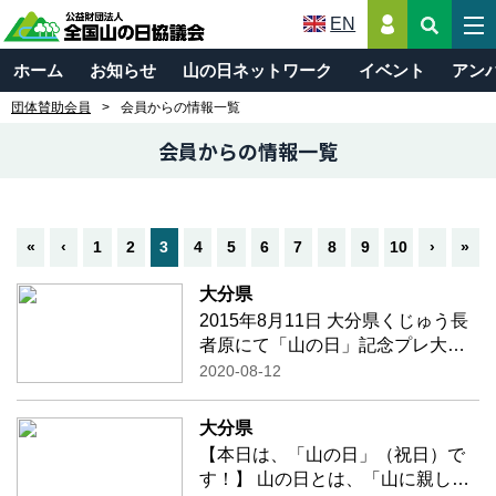
EN
ホーム
お知らせ
山の日ネットワーク
イベント
アン
団体賛助会員
会員からの情報一覧
会員からの情報一覧
«
‹
1
2
3
4
5
6
7
8
9
10
›
»
大分県
2015年8月11日 大分県くじゅう長
者原にて「山の日」記念プレ大会
が行われました。 2021年の夏はお
2020-08-12
おいたでお会いしましょう！！
大分県
【本日は、「山の日」（祝日）で
す！】 山の日とは、「山に親しむ