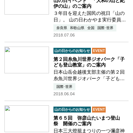
む
山の日イベント 「大和の山と紀
伊の山」のご案内
３年目を迎えた国民の祝日「山の
日」。 山の日わかやま実行委員会
では今年は２つのコースをご用意
奈良県
和歌山県
全国
国際･世界
しております。 ・伯母子岳登山
2018.07.06
（１３４４m） 奈良県にあり高野
と熊野を結ぶ小辺路に位置する伯
山の日からのお知らせ
EVENT
母子岳へ登山し、 世界…つづきを
読む
第２回糸魚川世界ジオパーク「子
ども登山教室」のご案内
日本山岳会越後支部主催の第２回
糸魚川世界ジオパーク「子ども登
山教室」が ８月１１日「山の日」
国際･世界
に開催されます。 蓮華ジオサイト
2018.06.04
の自然を観察して、蓮華の森の山
歩きを楽しもう！！ 参加者募
山の日からのお知らせ
EVENT
集！！ ■期日：２０１…つづきを
読む
第６５回 弥彦山たいまつ登山
祭 開催のご案内
日本三大燈籠まつりの一つ彌彦神