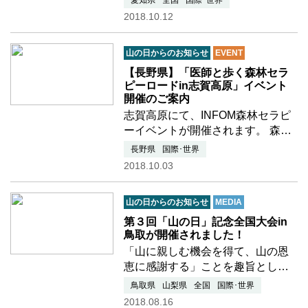
愛知県
全国
国際･世界
催されます！ 「最新楽々登山術」
2018.10.12
講師： 高津 充於 氏 公
益社団法人日本山岳ガイド協会認
山の日からのお知らせ
EVENT
定山岳ガイド…つづきを読む
【長野県】「医師と歩く森林セラ
ピーロードin志賀高原」イベント
開催のご案内
志賀高原にて、INFOM森林セラピ
ーイベントが開催されます。 森林
セラピーロードを、国際森林医学
長野県
国際･世界
会認定医・ガイドと共に森を楽し
2018.10.03
みながら、 心と身体をリフレッシ
ュし健康維持・増進、病気の予防
山の日からのお知らせ
MEDIA
を目指すイベントです。 …つづき
を読む
第３回「山の日」記念全国大会in
鳥取が開催されました！
「山に親しむ機会を得て、山の恩
恵に感謝する」ことを趣旨とした
第３回「山の日」記念全国大会in鳥
鳥取県
山梨県
全国
国際･世界
取が、８月１０日、１１日の２日
2018.08.16