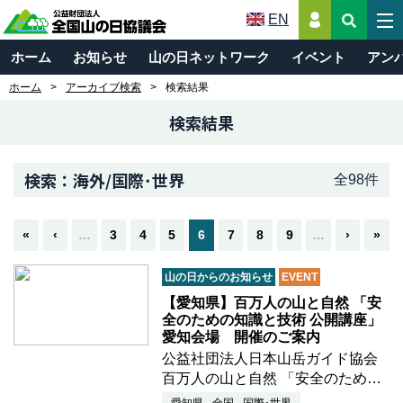
EN
ホーム
お知らせ
山の日ネットワーク
イベント
アン
ホーム
アーカイブ検索
検索結果
検索結果
検索：海外/国際･世界
全98件
«
‹
…
3
4
5
6
7
8
9
…
›
»
山の日からのお知らせ
EVENT
【愛知県】百万人の山と自然 「安
全のための知識と技術 公開講座」
愛知会場 開催のご案内
公益社団法人日本山岳ガイド協会
百万人の山と自然 「安全のための
知識と技術 公開講座」が愛知で開