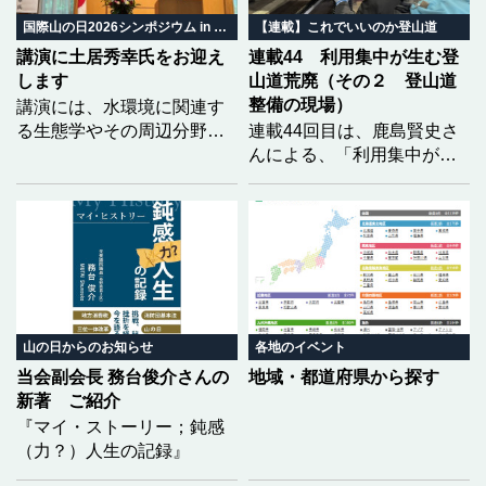
ちの暮らしがどう変わって
いくのか。 地域の自然と暮
国際山の日2026シンポジウム in みやぎ
【連載】これでいいのか登山道
らしから、山の未来を共に
講演に土居秀幸氏をお迎え
連載44 利用集中が生む登
考えます。
します
山道荒廃（その２ 登山道
整備の現場）
講演には、水環境に関連す
る生態学やその周辺分野で
連載44回目は、鹿島賢史さ
優れた功績を挙げられ、第
んによる、「利用集中が生
23回生態学琵琶湖賞を受賞
む登山道荒廃」の２回目と
された土居秀幸氏（京都大
なります。福島県の安達太
学大学院情報学研究科教
良山を事例に、前回は登山
授）をお迎えし、「どうし
道荒廃の実態をレポートい
たら生物多様性を『知る』
ただきましたが、今回は、
ことができるのか 〜市民科
それらに対して現場でどの
学の実践〜」をテーマにご
ような整備が行われている
講演いただく予定です。
のかを具体的に記していた
山の日からのお知らせ
各地のイベント
だきました。
当会副会長 務台俊介さんの
地域・都道府県から探す
新著 ご紹介
『マイ・ストーリー；鈍感
（力？）人生の記録』