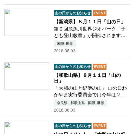
間、 鳥取県米子市及び大山町で開
催されました。 今大会では、初め
山の日からのお知らせ
EVENT
て、国立公園・大…つづきを読む
【新潟県】８月１１日「山の日」
第２回糸魚川世界ジオパーク「子
ども登山教室」が開催されます。
■期日：２０１８年８月１１日
国際･世界
（土・祝） ■場所：糸魚川市 蓮
2018.08.03
華温泉 蓮華の森自然遊歩道（兵
馬ノ平湿原など） ■対象：小学校
山の日からのお知らせ
EVENT
４年生～６年生（小学３年…つづ
きを読む
【和歌山県】８月１１日「山の
日」
「大和の山と紀伊の山」 山の日わ
かやま実行委員会では今年は２つ
のコースをご用意しております。
奈良県
和歌山県
国際･世界
・伯母子岳登山（１３４４m） 奈
2018.08.03
良県にあり高野と熊野を結ぶ小辺
路に位置する伯母子岳へ登山し、
山の日からのお知らせ
EVENT
世界遺産「高野と熊…つづきを読