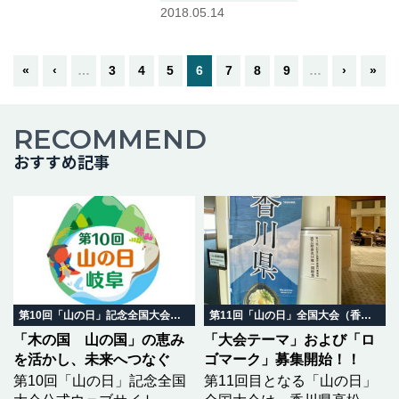
は、甲府市街地からほど近くに位
2018.05.14
置し、樹木見本園、武田信玄ゆか
りの要害山、鳥獣センター、森林
学習展示館などを有する健康…つ
«
‹
…
3
4
5
6
7
8
9
…
›
»
づきを読む
RECOMMEND
おすすめ記事
第10回「山の日」記念全国大会 岐阜in飛騨高山
第11回「山の日」全国大会（香川県）
「木の国 山の国」の恵み
「大会テーマ」および「ロ
を活かし、未来へつなぐ
ゴマーク」募集開始！！
第10回「山の日」記念全国
第11回目となる「山の日」