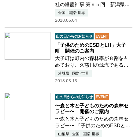
社の燈籠神事 第６５回 新潟県登
山祭 第６１回 高頭祭 が今年も開
全国
国際･世界
催されます。 ■会期：７月２５日
2018.06.04
（水） ■会場：弥彦山上大平園地
国民の祝日「山の日」制定を記念
山の日からのお知らせ
EVENT
した講演会も…つづきを読む
「子供のためのESDとLH」大子
町 開催のご案内
大子町は町内の森林率が８割を占
めており、久慈川の源流である茨
城県最高峰標高１０２２ｍの八溝
茨城県
国際･世界
山を有しています。昔から林業が
2018.05.15
盛んな地域であり、八溝山系から
産出された材木「八溝杉」は狂い
山の日からのお知らせ
EVENT
が少ない良材として高く評価…つ
づきを読む
〜森と木と子どものための森林セ
ラピー〜 開催のご案内
〜森と木と子どものための森林セ
ラピー〜 「子供のためのESDと
LH」武田の杜のご案内 武田の杜
山梨県
全国
国際･世界