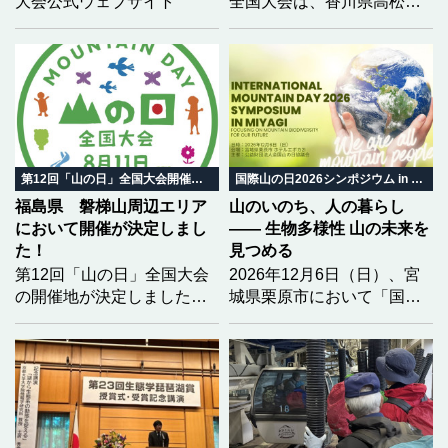
大会公式ウェブサイト
全国大会は、香川県高松市
において開催されます。大
会を全国に広くPRするた
め、香川大会の開催趣旨を
踏まえた「大会テーマ」と
「ロゴマーク」の募集を開
始しました。どなたでも応
募可能（団体は除く）で
す。学生の方々も、奮って
第12回「山の日」全国大会開催地決定
国際山の日2026シンポジウム in みやぎ
応募してください！
福島県 磐梯山周辺エリア
山のいのち、人の暮らし
において開催が決定しまし
―― 生物多様性 山の未来を
た！
見つめる
第12回「山の日」全国大会
2026年12月6日（日）、宮
の開催地が決定しました！
城県栗原市において「国際
2028（令和10）年度の第12
山の日2026シンポジウム in
回大会開催地を「福島県
みやぎ」を開催いたしま
北塩原村 磐梯町 猪苗代
す。 今年のテーマは「生物
町」とし、開催地決定を通
多様性」。 気候変動という
知いたしました。
大きな揺らぎの中で、山と
いのちがどう繋がり、私た