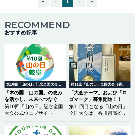
«
‹
1
›
»
つづきを読む
RECOMMEND
おすすめ記事
第10回「山の日」記念全国大会 岐阜in飛騨高山
第11回「山の日」全国大会（香川県）
「木の国 山の国」の恵み
「大会テーマ」および「ロ
を活かし、未来へつなぐ
ゴマーク」募集開始！！
第10回「山の日」記念全国
第11回目となる「山の日」
大会公式ウェブサイト
全国大会は、香川県高松市
において開催されます。大
会を全国に広くPRするた
め、香川大会の開催趣旨を