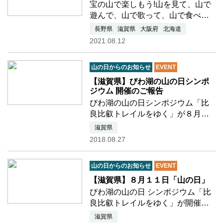
宝の山で楽しもう!山を見て、山で
遊んで、山で歌って、山で食べ
て、山で笑う。 山で撮って、
長野県
滋賀県
大阪府
北海道
山を描いて、山で書く。 山を
2021.08.12
歩いて、山に登って、山を旅し
て、山で寝る。 山を学んで、
山の日からのお知らせ
EVENT
山を知る。 楽しみ方は無…
つづきを読む
【滋賀県】びわ湖の山の日シンポ
ジウム 開催のご報告
びわ湖の山の日シンポジウム「比
良比叡トレイルをゆく」が８月１
１日㊗「山の日」に開催されまし
滋賀県
た。 比叡山から比良山地の50キロ
2018.08.27
の山道を比良比叡トレイルと名付
け、観光の振興を目的として 道の
山の日からのお知らせ
EVENT
整備をすすめる活動を…つづきを
読む
【滋賀県】８月１１日「山の日」
びわ湖の山の日 シンポジウム「比
良比叡トレイルをゆく」が開催さ
れます。 ■開催日：平成30年8月11
滋賀県