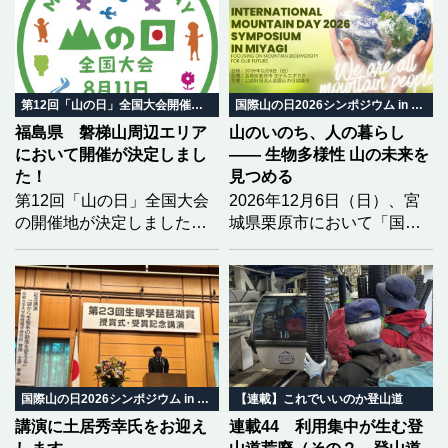
踏まえた「大会テーマ」と
「ロゴマーク」の募集を開
始しました。どなたでも応
募可能（団体は除く）で
す。学生の方々も、奮って
第12回「山の日」全国大会開催地決定
国際山の日2026シンポジウム in みやぎ
応募してください！
福島県 磐梯山周辺エリア
山のいのち、人の暮らし
において開催が決定しまし
―― 生物多様性 山の未来を
た！
見つめる
第12回「山の日」全国大会
2026年12月6日（日）、宮
の開催地が決定しました！
城県栗原市において「国際
2028（令和10）年度の第12
山の日2026シンポジウム in
回大会開催地を「福島県
みやぎ」を開催いたしま
北塩原村 磐梯町 猪苗代
す。 今年のテーマは「生物
町」とし、開催地決定を通
多様性」。 気候変動という
知いたしました。
大きな揺らぎの中で、山と
いのちがどう繋がり、私た
ちの暮らしがどう変わって
いくのか。 地域の自然と暮
国際山の日2026シンポジウム in みやぎ
【連載】これでいいのか登山道
らしから、山の未来を共に
講演に土居秀幸氏をお迎え
連載44 利用集中が生む登
考えます。