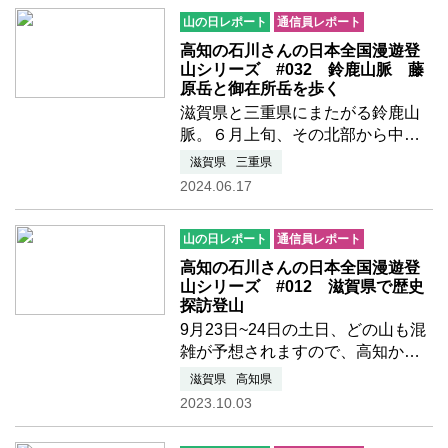
から中学３年生の男女、１３名が
山の日レポート
通信員レポート
チャレンジに挑戦しました。初
日…つづきを読む
高知の石川さんの日本全国漫遊登
山シリーズ #032 鈴鹿山脈 藤
原岳と御在所岳を歩く
滋賀県と三重県にまたがる鈴鹿山
脈。６月上旬、その北部から中央
部に位置する藤原岳と御在所岳の2
滋賀県
三重県
峰を訪ねました。6月1日 土曜日
2024.06.17
藤原岳は全山石灰岩の山です。山
頂部はカレンフェルト(露岩)やドリ
山の日レポート
通信員レポート
ーネ(くぼみ)が散在し、広…つづき
を読む
高知の石川さんの日本全国漫遊登
山シリーズ #012 滋賀県で歴史
探訪登山
9月23日~24日の土日、どの山も混
雑が予想されますので、高知から
は比較的近距離で魅力的なふたつ
滋賀県
高知県
の山、滋賀県の比良山系最高峰
2023.10.03
「武奈ヶ岳」(1,214m)と戦国の合
戦地「賤ヶ岳」(421m)を訪ねまし