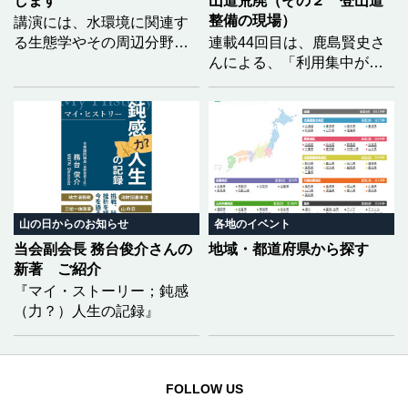
します
山道荒廃（その２ 登山道
整備の現場）
講演には、水環境に関連す
る生態学やその周辺分野で
連載44回目は、鹿島賢史さ
優れた功績を挙げられ、第
んによる、「利用集中が生
23回生態学琵琶湖賞を受賞
む登山道荒廃」の２回目と
された土居秀幸氏（京都大
なります。福島県の安達太
学大学院情報学研究科教
良山を事例に、前回は登山
授）をお迎えし、「どうし
道荒廃の実態をレポートい
たら生物多様性を『知る』
ただきましたが、今回は、
ことができるのか 〜市民科
それらに対して現場でどの
学の実践〜」をテーマにご
ような整備が行われている
講演いただく予定です。
のかを具体的に記していた
山の日からのお知らせ
各地のイベント
だきました。
当会副会長 務台俊介さんの
地域・都道府県から探す
新著 ご紹介
『マイ・ストーリー；鈍感
（力？）人生の記録』
FOLLOW US