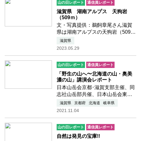
山の日レポート
通信員レポート
た。9月23日武奈ヶ岳(ぶながた…
つづきを読む
滋賀県 湖南アルプス 天狗岩
（509ｍ）
文・写真提供：鵜飼章尾さん滋賀
県は湖南アルプスの天狗岩（509
ｍ）に行ってきました。もう何回
滋賀県
来たか分かりませんが、何回来て
2023.05.29
も楽しいところです。今日は快晴
で琵琶湖や比叡山はもちろん、滋
山の日レポート
通信員レポート
賀県の山々がぐるりと見渡せま…
つづきを読む
「野生の山へ〜北海道の山・奥美
濃の山」講演会レポート
日本山岳会京都･滋賀支部主催、同
志社山岳部共催、日本山岳会東海
支部協力の下、10月16日京都で開
滋賀県
京都府
北海道
岐阜県
催された講演会の投稿です。投稿
2021.11.04
者宇野悠真さんは同志社山岳部出
身26才です。若い世代からの投稿
山の日レポート
通信員レポート
が増えてくることを願ってい…つ
づきを読む
自然は発見の宝庫!!