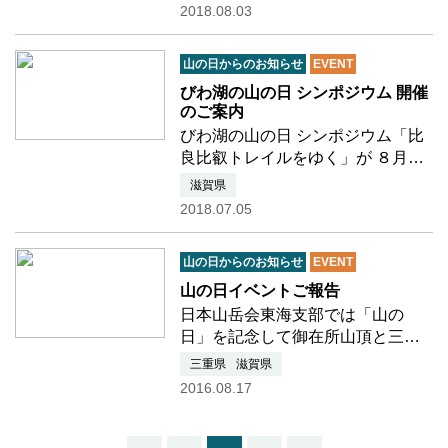
日（土・祝） ■時 間：14:00～
2018.08.03
16:00 ■場 所：浜大津 旧大津公会
堂 ■定 員：80名 ■参加費：無料 ■
山の日からのお知らせ
EVENT
お申込み・お問…つづきを読む
びわ湖の山の日 シンポジウム 開催
のご案内
びわ湖の山の日 シンポジウム「比
良比叡トレイルをゆく」が ８月１
１日「山の日」に開催されます。
滋賀県
基調講演：「山の文化史 比良比
2018.07.05
叡」 パネルディスカッション：
「比良比叡トレイルの魅力と山を
山の日からのお知らせ
EVENT
安全に歩くために」 …つづきを読
む
山の日イベントご報告
日本山岳会東海支部では「山の
日」を記念して御在所山頂と三井
アウトレットパーク・ジャズドリ
三重県
滋賀県
ーム長島で啓発活動を行いまし
2016.08.17
た。 両会場ともたくさんの方にご
来場いただき、安全登山パンフレ
ットを配布したり、「山の日」…