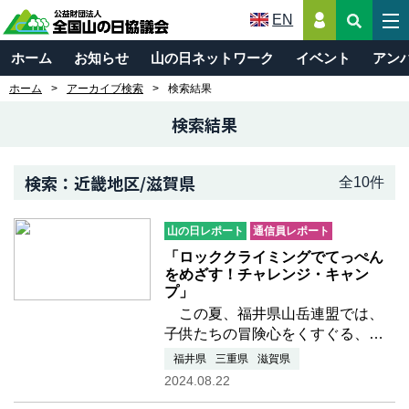
EN
ホーム
お知らせ
山の日ネットワーク
イベント
アン
ホーム
アーカイブ検索
検索結果
検索結果
検索：近畿地区/滋賀県
全10件
山の日レポート
通信員レポート
「ロッククライミングでてっぺん
をめざす！チャレンジ・キャン
プ」
この夏、福井県山岳連盟では、
子供たちの冒険心をくすぐる、
「ロッククライミングでてっぺん
福井県
三重県
滋賀県
をめざす！チャレンジ・キャン
2024.08.22
プ」を実施しました。小学２年生