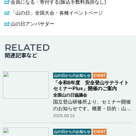
会員になる・寄付する(振込手数料負担なし)
「山の日」全国大会・各種イベントページ
山の日アンバサダー
RELATED
関連記事など
山の日からのお知らせ
EVENT
「令和8年度 安全登山サテライト
セミナーPlus」開催のご案内
全国山の日協議会
国立登山研修所より、セミナー開催
のお知らせです。概要・目的：山岳
関係機関と共催で、登山初心者をは
2026.08.01
じめとする一般登山者を幅広く対象
とし、雪氷学、海外登山遠征の記
山の日からのお知らせ
EVENT
録、登山用具・装備の解説等、安全