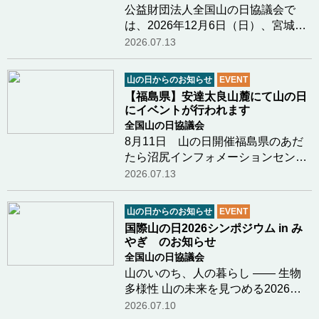
公益財団法人全国山の日協議会で
は、2026年12月6日（日）、宮城県
栗原市において「国際山の日2026シ
2026.07.13
ンポジウム in みやぎ」を開催しま
す。 本シンポジウムでは、「生物多
山の日からのお知らせ
EVENT
様性」をメインテーマに掲げ、山や
【福島県】安達太良山麓にて山の日
森が育む自然の恵…つづきを読む
にイベントが行われます
全国山の日協議会
8月11日 山の日開催福島県のあだ
たら沼尻インフォメーションセンタ
ー様より、山の日（８月１１日）に
2026.07.13
行われる安達太良山と沼尻の魅力を
体感できるイベントのお知らせで
山の日からのお知らせ
EVENT
す。開催日 ： ２０２６年８月１１
国際山の日2026シンポジウム in み
日（祝日）開催時…つづきを読む
やぎ のお知らせ
全国山の日協議会
山のいのち、人の暮らし ―― 生物
多様性 山の未来を見つめる2026年
12月6日（日）、宮城県栗原市にお
2026.07.10