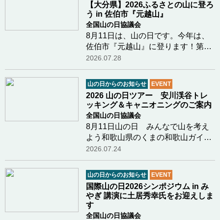
【大分県】2026ふるさとの山に登ろ
登山に資する個別…つづきを読む
う in 佐伯市『元越山』
全国山の日協議会
8月11日は、山の日です。今年は、
佐伯市『元越山』に登ります！第５
回「山の日」記念全国大会開催地の
2026.07.28
大分県。大分県山の日登山実行委員
会（大分県山岳連盟・大分勤労者山
山の日からのお知らせ
EVENT
岳連盟・日本山岳会東九州支部）で
2026 山の日ツアー 安川渓谷トレ
は、毎年ふるさの…つづきを読む
ッキング＆キャニオニングのご案内
全国山の日協議会
8月11日山の日 みんなで山を考え
よう和歌山県のくまの和歌山ガイド
クラブ新田さまより8月11日山の日
2026.07.24
に行われるイベントのご案内があり
ましたのでご紹介します鳥のさえず
山の日からのお知らせ
EVENT
り、川のせせらぎ、木漏れ日、川の
国際山の日2026シンポジウム in み
水の冷たさ和歌山…つづきを読む
やぎ 講演に土居秀幸氏をお迎えしま
す
全国山の日協議会