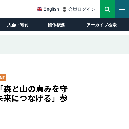
English
会員ログイン
入会・寄付
団体概要
アーカイブ検索
NT
「森と山の恵みを守
未来につなげる」参