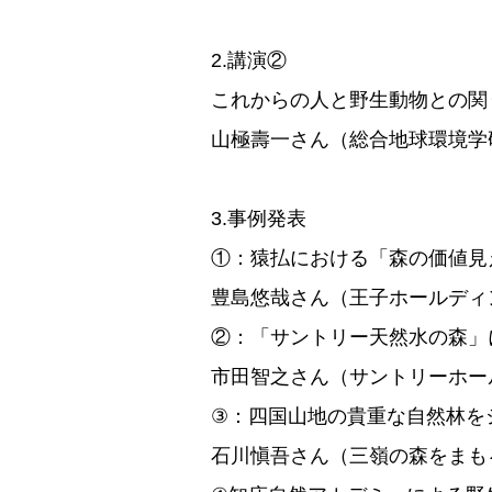
2.講演②
これからの人と野生動物との関
山極壽一さん（総合地球環境学
3.事例発表
①：猿払における「森の価値見
豊島悠哉さん（王子ホールディ
②：「サントリー天然水の森」
市田智之さん（サントリーホー
③：四国山地の貴重な自然林を
石川愼吾さん（三嶺の森をまも