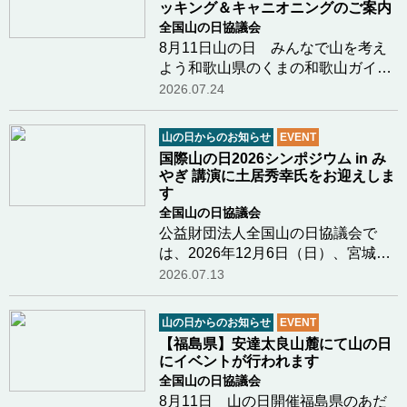
ッキング＆キャニオニングのご案内
全国山の日協議会
8月11日山の日 みんなで山を考え
よう和歌山県のくまの和歌山ガイド
クラブ新田さまより8月11日山の日
2026.07.24
に行われるイベントのご案内があり
ましたのでご紹介します鳥のさえず
山の日からのお知らせ
EVENT
り、川のせせらぎ、木漏れ日、川の
国際山の日2026シンポジウム in み
水の冷たさ和歌山…つづきを読む
やぎ 講演に土居秀幸氏をお迎えしま
す
全国山の日協議会
公益財団法人全国山の日協議会で
は、2026年12月6日（日）、宮城県
栗原市において「国際山の日2026シ
2026.07.13
ンポジウム in みやぎ」を開催しま
す。 本シンポジウムでは、「生物多
山の日からのお知らせ
EVENT
様性」をメインテーマに掲げ、山や
【福島県】安達太良山麓にて山の日
森が育む自然の恵…つづきを読む
にイベントが行われます
全国山の日協議会
8月11日 山の日開催福島県のあだ