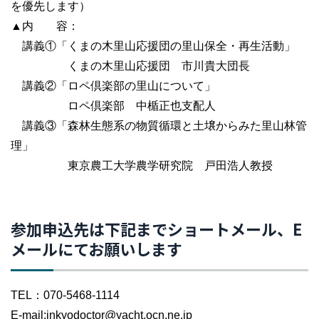
を優先します）
▲内 容：
講義①「くまの木里山応援団の里山保全・再生活動」
くまの木里山応援団 市川貴大団長
講義②「ロペ倶楽部の里山について」
ロペ倶楽部 中楯正也支配人
講義③「森林生態系の物質循環と土壌からみた里山林管
理」
東京農工大学農学研究院 戸田浩人教授
参加申込先は下記までショートメール、E
メールにてお願いします
TEL：070-5468-1114
E-mail:inkyodoctor@yacht.ocn.ne.jp