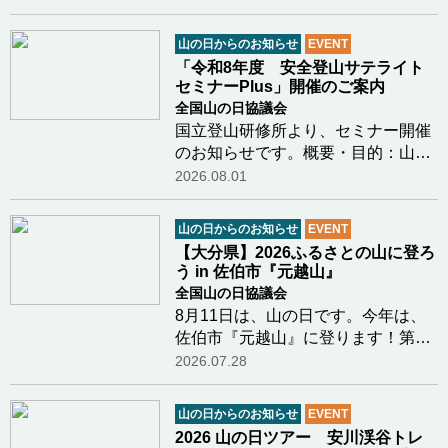
いて「国際山の日2026シンポジウム
in みやぎ」を開催いたします。今年
山の日からのお知らせ
EVENT
のテーマは「生物多様性」。気候変
「令和8年度 安全登山サテライト
動という大きな揺…つづきを読む
セミナーPlus」開催のご案内
全国山の日協議会
国立登山研修所より、セミナー開催
のお知らせです。概要・目的：山岳
関係機関と共催で、登山初心者をは
2026.08.01
じめとする一般登山者を幅広く対象
とし、雪氷学、海外登山遠征の記
山の日からのお知らせ
EVENT
録、登山用具・装備の解説等、安全
【大分県】2026ふるさとの山に登ろ
登山に資する個別…つづきを読む
う in 佐伯市『元越山』
全国山の日協議会
8月11日は、山の日です。今年は、
佐伯市『元越山』に登ります！第５
回「山の日」記念全国大会開催地の
2026.07.28
大分県。大分県山の日登山実行委員
会（大分県山岳連盟・大分勤労者山
山の日からのお知らせ
EVENT
岳連盟・日本山岳会東九州支部）で
2026 山の日ツアー 安川渓谷トレ
は、毎年ふるさの…つづきを読む