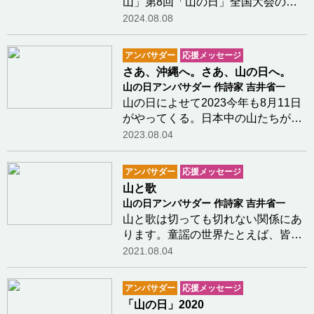
山」第8回「山の日」全国大会の東
京開催おめでとうございます。開催
2024.08.08
地東京に程近い、私の地元千葉県
は、日本で一番平均標高が低い県と
アンバサダー
応援メッセージ
して知られています。そんなほぼ平
さあ、沖縄へ。さあ、山の日へ。
らな我がふるさとです…つづきを読
山の日アンバサダー 作詩家 吉井省一
む
山の日によせて2023今年も8月11日
がやってくる。日本中の山たちが、
私たちを待っている。初めて登った
2023.08.04
あの山のことを振り返ってみるもよ
し、これから挑まんとするあの山へ
アンバサダー
応援メッセージ
想いを馳せるもよし。春には春の楽
山と歌
しさで、夏には夏…つづきを読む
山の日アンバサダー 作詩家 吉井省一
山と歌は切っても切れない関係にあ
ります。童謡の世界たとえば、皆さ
んもよく知っていらっしゃる童謡の
2021.08.04
世界。「ふるさと」の詩は子供時代
によく遊んだ身近な山を思い出させ
アンバサダー
応援メッセージ
てくれます。さすがに令和の今とな
「山の日」2020
っては、うさぎ…つづきを読む