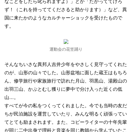
なことをしたら叱られますよ）」とか「たがっててけろ
ず！（これを持っててくださると助かります）」など、異
国に来たかのようなカルチャーショックを受けたもので
す。
運動会の花笠踊り
そんなちいさな異邦人吉井少年をやさしく見守ってくれた
のが、山形の山々でした。山形盆地に面した蔵王はもちろ
ん、修学旅行や家族旅行で訪れた月山、羽黒山、湯殿山の
出羽三山、かぶとむし獲りに夢中で分け入った近くの低
山…。
すべてが今の私をつくってくれました。今でも当時の友だ
ちが民泊施設を運営していたり、みんな明るく頑張ってい
てとても励まされます。また、コピーライターの十年先輩
が同じ二中出身で理科と音楽を同じ教師から学んでいたこ