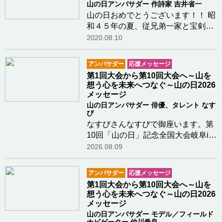
山の日アンバサダー 作詩家 吉井省一
山の日おめでとうございます！！ 昭
和４５年の夏、従兄弟一家と宝剣岳
に登山した時の一枚です。一番右の
2020.08.10
坊ちゃん刈りの小学4年生が私。頂
上の岩に立ち、万歳した時の感動か
アンバサダー
応援メッセージ
ら４５年後、「山の日」制定記念歌
第1回大会から第10回大会へ～山を
を書かせていた…つづきを読む
想う心を未来へつなぐ～山の日2026
メッセージ
山の日アンバサダー 俳優、タレント なす
び
なすびさんなすびで御座います。第
10回「山の日」記念全国大会岐阜in
飛騨高山が開催されるにあたり、お
2026.08.09
慶び申し上げます。私は、岐阜県の
山に登る機会に恵まれておらず、残
アンバサダー
応援メッセージ
念なのですが、いつか飛騨高山、そ
第1回大会から第10回大会へ～山を
して岐阜県の山…つづきを読む
想う心を未来へつなぐ～山の日2026
メッセージ
山の日アンバサダー モデル／フィールド