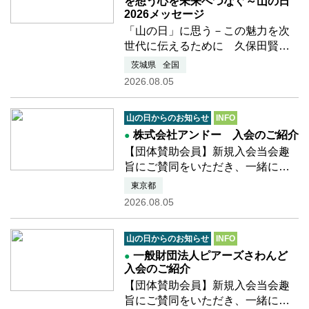
を想う心を未来へつなぐ～山の日
2026メッセージ
「山の日」に思う－この魅力を次
世代に伝えるために 久保田賢次
（元『山と溪谷』編集長、広報・
茨城県
全国
デジタル委員）さんよりメッセー
2026.08.05
ジをいただきました「山の日」に
ついて小中学生に伝えるには登山
山の日からのお知らせ
INFO
の出版社に長く勤めていたこ…つ
株式会社アンドー 入会のご紹介
づきを読む
【団体賛助会員】新規入会当会趣
旨にご賛同をいただき、一緒に活
動を盛り上げてくださることにな
東京都
りました 団体賛助会員様をご紹介
2026.08.05
いたします。 ■2026年度年8月入会
株式会社アンドー（代表取締役
山の日からのお知らせ
INFO
坪井 利幸様）
一般財団法人ピアーズさわんど
入会のご紹介
【団体賛助会員】新規入会当会趣
旨にご賛同をいただき、一緒に活