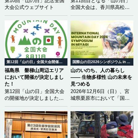
第10回「山の日」記念全国
第11回目となる「山の日」
大会公式ウェブサイト
全国大会は、香川県高松市
において開催されます。大
会を全国に広くPRするた
め、香川大会の開催趣旨を
踏まえた「大会テーマ」と
「ロゴマーク」の募集を開
始しました。どなたでも応
募可能（団体は除く）で
す。学生の方々も、奮って
第12回「山の日」全国大会開催地決定
国際山の日2026シンポジウム in みやぎ
応募してください！
福島県 磐梯山周辺エリア
山のいのち、人の暮らし
において開催が決定しまし
―― 生物多様性 山の未来を
た！
見つめる
第12回「山の日」全国大会
2026年12月6日（日）、宮
の開催地が決定しました！
城県栗原市において「国際
2028（令和10）年度の第12
山の日2026シンポジウム in
回大会開催地を「福島県
みやぎ」を開催いたしま
北塩原村 磐梯町 猪苗代
す。 今年のテーマは「生物
町」とし、開催地決定を通
多様性」。 気候変動という
知いたしました。
大きな揺らぎの中で、山と