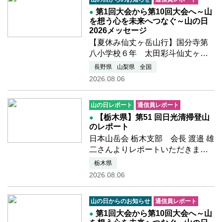
室 （栃木県山岳・
第1回大会から第10回大会へ～山
スポーツ…つづきを読む
を想う心を未来へつなぐ～山の日
2026メッセージ
【夏休み仙丈ヶ岳山行】国分寺第
八小学校６年 太田彩斗仙丈ヶ岳
の山頂についたときがすごく嬉し
長野県
山梨県
全国
かったし景色もきれいで感動し
2026.08.06
た。仙丈小屋で景色を見ながらコ
ーヒーをみんなで飲んだのが楽し
山の日レポート
通信員レポート
かった。下山しているとき少し…
【栃木県】第51 回日光清掃登山
つづきを読む
のレポート
日本山岳会 栃木支部 会長 渡邉 雄
二さんよりレポートいただきまし
た第51 回「日光清掃登山」を、県
栃木県
山岳・スポーツクライミング連盟
2026.08.06
が主催し、日光・那須山岳ガイド
協会等の各団体、国・県・市の関
山の日からのお知らせ
通信員レポート
係団体、一般登山者が参…つづき
第1回大会から第10回大会へ～山
を読む