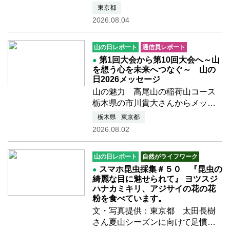
動を盛り上げてくださることにな
東京都
りました 団体賛助会員様をご紹介
2026.08.04
いたします。 ■2026年度年6月入会
一般財団法人ピアーズさわんど
山の日レポート
通信員レポート
（代表理事 齊藤 敬一様）
第1回大会から第10回大会へ～山
を想う心を未来へつなぐ～ 山の
日2026メッセージ
山の魅力 高尾山の稲荷山コース
栃木県の市川貴大さんからメッセ
ージをいただきました子供の頃は
栃木県
東京都
喘息がひどく、外遊びができない
2026.08.02
時は小学校のお昼休みに教室に一
人でいたので、「外で遊びたい
山の日レポート
自然がライフワーク
な」とずっと思っていました。…
スマホ昆虫採集＃５０ 『昆虫の
つづきを読む
綺麗な目に魅せられて』 ヨツスジ
ハナカミキリ、アジサイの花の花
粉を食べています。
文・写真提供：東京都 太田長樹
さん夏山シーズンに向けて足慣ら