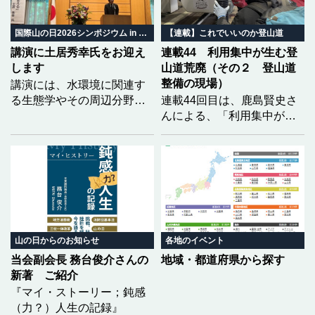
いのちがどう繋がり、私た
ちの暮らしがどう変わって
いくのか。 地域の自然と暮
国際山の日2026シンポジウム in みやぎ
【連載】これでいいのか登山道
らしから、山の未来を共に
講演に土居秀幸氏をお迎え
連載44 利用集中が生む登
考えます。
します
山道荒廃（その２ 登山道
整備の現場）
講演には、水環境に関連す
る生態学やその周辺分野で
連載44回目は、鹿島賢史さ
優れた功績を挙げられ、第
んによる、「利用集中が生
23回生態学琵琶湖賞を受賞
む登山道荒廃」の２回目と
された土居秀幸氏（京都大
なります。福島県の安達太
学大学院情報学研究科教
良山を事例に、前回は登山
授）をお迎えし、「どうし
道荒廃の実態をレポートい
たら生物多様性を『知る』
ただきましたが、今回は、
ことができるのか 〜市民科
それらに対して現場でどの
学の実践〜」をテーマにご
ような整備が行われている
講演いただく予定です。
のかを具体的に記していた
山の日からのお知らせ
各地のイベント
だきました。
当会副会長 務台俊介さんの
地域・都道府県から探す
新著 ご紹介
『マイ・ストーリー；鈍感
（力？）人生の記録』