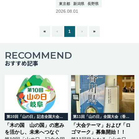
しを兼ねて高尾山の稲荷山コース
東京都
新潟県
長野県
経由で裏高尾の景信山を往復して
2026.08.01
きました。往路の中間地点の小仏
城山茶屋で休息しました。茶屋の
周辺にアジサイが沢山咲いて…つ
«
‹
1
›
»
づきを読む
RECOMMEND
おすすめ記事
第10回「山の日」記念全国大会 岐阜in飛騨高山
第11回「山の日」全国大会（香川県）
「木の国 山の国」の恵み
「大会テーマ」および「ロ
を活かし、未来へつなぐ
ゴマーク」募集開始！！