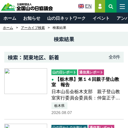
EN
ホーム
お知らせ
山の日ネットワーク
イベント
アン
ホーム
アーカイブ検索
検索結果
検索結果
検索：関東地区、新着
全8件
山の日レポート
通信員レポート
【栃木県】第１４回親子登山教
室 報告
日本山岳会栃木支部 親子登山教
室実行委員会委員長：仲畠正子さ
んからのレポートです令和8年度日
栃木県
本山岳会栃木支部公益事業(山の日
2026.08.07
関連事業)の報告１ 事業名 第
１４回親子登山教
山の日からのお知らせ
通信員レポート