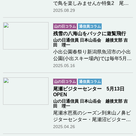
で鳥を楽しみませんか特集2 尾瀬
とインタープリテーション
2025.08.29
山の日コラム
通信員コラム
残雪の八海山をバックに遊覧飛行
山の日通信員 日本山岳会 越後支部 吉
田 理一
小出公園春祭り新潟県魚沼市の小出
公園(小出スキー場内)では毎年5月5
日の子供の日に春祭りが行われてい
2025.05.16
る。今年は好天に恵まれて大勢の家
族連れで賑わっていた。ヘリコプタ
山の日コラム
通信員コラム
ーによる遊覧飛行は一回の乗客定員
尾瀬ビジターセンター 5月13日
が6名で約1時間…つづきを読む
OPEN
山の日通信員 日本山岳会 越後支部 吉
田 理一
尾瀬水芭蕉のシーズン到来山ノ鼻ビ
ジターセンター・尾瀬沼ビジターセ
ンターとも5月13日にオープンして
2025.04.26
尾瀬の水芭蕉シーズンが始まりま