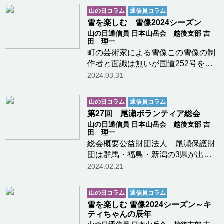
す。群馬・福島・新潟の３県出資に
山の日コラム
通信員コラム
よる(公財)尾瀬保護財団では機関誌
雪を楽しむ 雪像2024シーズン
「はるかな尾瀬」を…つづきを読む
山の日通信員 日本山岳会 越後支部 吉
田 理一
町の芸術家による雪像この雪像の制
作者と面識は無いが国道252号を通
るたびに写真を撮らせていただいて
2024.03.31
いる。新潟県魚沼市堀之内地区下稲
倉開発センター前制作者の才能には
山の日コラム
通信員コラム
驚くばかりである。空飛ぶドラエモ
第27回 尾瀬ボランティア総会
ンちいかわ３体お…つづきを読む
山の日通信員 日本山岳会 越後支部 吉
田 理一
総会概要公益財団法人 尾瀬保護財
団は群馬・福島・新潟の3県が出資
して設立された財団法人で事務局は
2024.02.21
群馬県庁20Fに置かれている。財団
に登録しているボランティアは毎年
山の日コラム
通信員コラム
2月に総会を開催している。主
雪を楽しむ 雪像2024シーズン～キ
催 (公財)尾瀬保護…つづきを
ティちゃんの辰年
読む