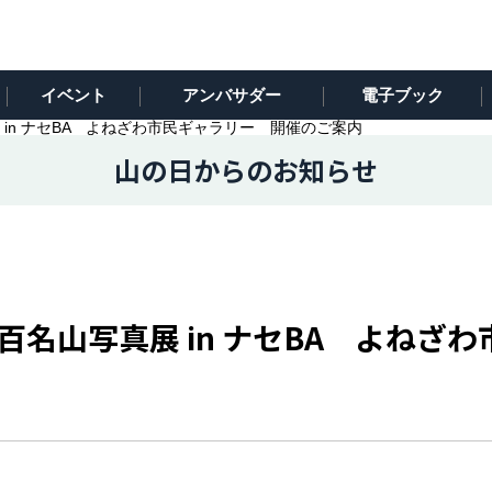
イベント
アンバサダー
電子ブック
in ナセBA よねざわ市民ギャラリー 開催のご案内
山の日からのお知らせ
名山写真展 in ナセBA よねざ