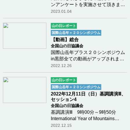
ンアンケートを実施させて頂きまし
たところ42名の方々から貴重なご意
2023.01.04
見を頂戴出来ました。今後のイベン
ト開催に向けて、参考にさせて頂き
山の日レポート
たいと思います。何人かの方々のご
国際山岳年＋２０シンポジウム
意見を抜粋させ…つづきを読む
【動画】総合
全国山の日協議会
国際山岳年プラス２０シンポジウム
in黒部全ての動画がアップされまし
た。12月10日（土）開会式、基調講
2022.12.26
演Ⅰ、セッション1○開会式 開会式
の模様 12月10日
山の日レポート
（土）開会式の模様は、こちら 開
国際山岳年＋２０シンポジウム
会式の模様【動画…つづきを読む
2022年12月11日（日）基調講演Ⅲ、
セッション4
全国山の日協議会
基調講演Ⅲ 9時00分～9時50分
International Year of Mountains
Plus20-Focus on Sustainable
2022.12.15