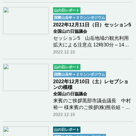
Mountain Development （国際山岳
年プラス20-持続的山岳地域発展の焦
山の日レポート
点）ヘルマン・クロイツマン 様(ベ
国際山岳年＋２０シンポジウム
ルリン自由大学名誉教授)…つづきを
2022年12月11日（日）セッション5
読む
全国山の日協議会
セッション5 山岳地域の観光利用
拡大による注意点 12時30分～14時
10分コーディネーター トーマス・
2022.12.15
ジョーンズ 様 (立命館アジア太平洋
大学教授)セッション5山岳観光地を
山の日レポート
取り巻く環境の変化と対応～富士山
国際山岳年＋２０シンポジウム
と尾瀬の事例から…つづきを読む
2022年12月10日（土）レセプショ
ンの模様
全国山の日協議会
来賓のご挨拶黒部市議会議長 中村
裕一 様来賓のご挨拶(株)熊谷組・元
代表取締役社長 大田 弘 様乾杯の
2022.12.15
ご発生ベルリン自由大学名誉教授
ヘルマン・クロイツマン様レセプシ
山の日レポート
ョンの模様