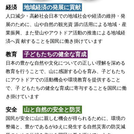
経済
地域経済の発展に貢献
人口減少・高齢社会日本での地域社会や経済の維持・発
展のために、山や自然の観光資 源の活用による地域・産
業振興、また登山やアウトドア活動の推進による地域経
済へ貢 献することを国民に働き掛けています
教育
子どもたちの健全な育成
日本の豊かな自然や文化についての正しい理解を深める
教育を行うことで、山に感謝する心を育み、子どもたち
にアウトドアでの活動機会や環境教育を提供すること
で、子 どもたちの健全な育成に寄与することを国民に働
き掛けています
安全
山と自然の安全と防災
国民が安全に山に親しむ機会が得られるために、環境の
整備と、豊かであるがゆえに発生する自然災害の防災減