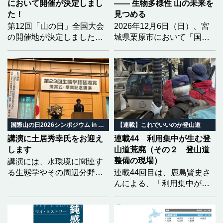
において開催が決定しまし
―― 生物多様性 山の未来を
た！
見つめる
第12回「山の日」全国大会
2026年12月6日（日）、宮
の開催地が決定しました！
城県栗原市において「国際
2028（令和10）年度の第12
山の日2026シンポジウム in
回大会開催地を「福島県
みやぎ」を開催いたしま
北塩原村 磐梯町 猪苗代
す。 今年のテーマは「生物
町」とし、開催地決定を通
多様性」。 気候変動という
知いたしました。
大きな揺らぎの中で、山と
いのちがどう繋がり、私た
ちの暮らしがどう変わって
いくのか。 地域の自然と暮
国際山の日2026シンポジウム in みやぎ
【連載】これでいいのか登山道
らしから、山の未来を共に
講演に土居秀幸氏をお迎え
連載44 利用集中が生む登
考えます。
します
山道荒廃（その２ 登山道
整備の現場）
講演には、水環境に関連す
る生態学やその周辺分野で
連載44回目は、鹿島賢史さ
優れた功績を挙げられ、第
んによる、「利用集中が生
23回生態学琵琶湖賞を受賞
む登山道荒廃」の２回目と
された土居秀幸氏（京都大
なります。福島県の安達太
学大学院情報学研究科教
良山を事例に、前回は登山