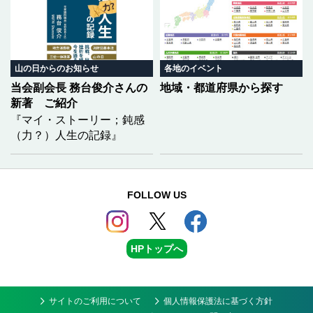
授）をお迎えし、「どうし
道荒廃の実態をレポートい
たら生物多様性を『知る』
ただきましたが、今回は、
ことができるのか 〜市民科
それらに対して現場でどの
学の実践〜」をテーマにご
ような整備が行われている
講演いただく予定です。
のかを具体的に記していた
山の日からのお知らせ
各地のイベント
だきました。
当会副会長 務台俊介さんの
地域・都道府県から探す
新著 ご紹介
『マイ・ストーリー；鈍感
（力？）人生の記録』
FOLLOW US
HPトップへ
サイトのご利用について
個人情報保護法に基づく方針