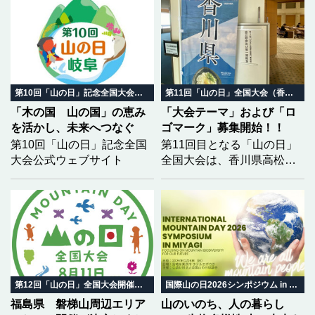
第10回「山の日」記念全国大会 岐阜in飛騨高山
第11回「山の日」全国大会（香川県）
「木の国 山の国」の恵み
「大会テーマ」および「ロ
を活かし、未来へつなぐ
ゴマーク」募集開始！！
第10回「山の日」記念全国
第11回目となる「山の日」
大会公式ウェブサイト
全国大会は、香川県高松市
において開催されます。大
会を全国に広くPRするた
め、香川大会の開催趣旨を
踏まえた「大会テーマ」と
「ロゴマーク」の募集を開
始しました。どなたでも応
募可能（団体は除く）で
す。学生の方々も、奮って
第12回「山の日」全国大会開催地決定
国際山の日2026シンポジウム in みやぎ
応募してください！
福島県 磐梯山周辺エリア
山のいのち、人の暮らし