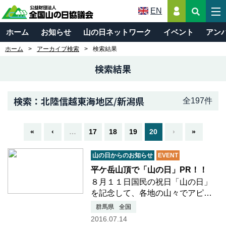
EN
ホーム
お知らせ
山の日ネットワーク
イベント
アン
ホーム
アーカイブ検索
検索結果
検索結果
検索：北陸信越東海地区/新潟県
全197件
«
‹
…
17
18
19
20
›
»
山の日からのお知らせ
EVENT
平ケ岳山頂で「山の日」PR！！
８月１１日国民の祝日「山の日」
を記念して、各地の山々でアピー
ル活動が行われています。 ７月４
群馬県
全国
日、平ヶ岳（ひらがたけ）山頂に
2016.07.14