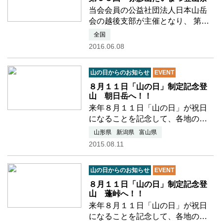
当会会員の公益社団法人日本山岳
会の越後支部が主催となり、 第６
３回 弥彦山たいまつ登山祭 第５
全国
９回 高頭祭 が開催されます。 国
2016.06.08
民の祝日「山の日」制定を記念し
た講演会も行われ、 当会も後援さ
山の日からのお知らせ
EVENT
せていただいてお…つづきを読む
８月１１日「山の日」制定記念登
山 朝日岳へ！！
来年８月１１日「山の日」が祝日
になることを記念して、各地の
山々でアピール活動を行いまし
山形県
新潟県
富山県
た。 朝日岳に登ったメンバーは、
2015.08.11
無事に山頂に到達し「山の日」の
のぼりを掲示し、アピール活動を
山の日からのお知らせ
EVENT
行いました。
８月１１日「山の日」制定記念登
山 蓬峠へ！！
来年８月１１日「山の日」が祝日
になることを記念して、各地の