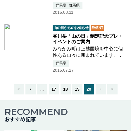
山々でアピール活動を行いまし
群馬県
群馬県
た。 蓬峠に登ったメンバーは、山
2015.08.11
小屋にて「山の日」ののぼりを掲
示し、アピール活動を行いまし
山の日からのお知らせ
EVENT
た。
谷川岳「山の日」制定記念プレ・
イベントのご案内
みなかみ町は上越国境を中心に個
性ある山々に囲まれています。そ
の恵みは利根川となり流域の多く
群馬県
の人々を潤しており、また、重要
2015.07.27
な自然観光資源として町にもその
恵みをもたらしています。 そんな
山々のシンボルが「谷川岳…つづ
«
‹
…
17
18
19
20
›
»
きを読む
RECOMMEND
おすすめ記事