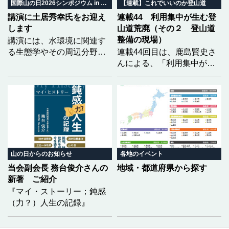
いくのか。 地域の自然と暮
国際山の日2026シンポジウム in みやぎ
【連載】これでいいのか登山道
らしから、山の未来を共に
講演に土居秀幸氏をお迎え
連載44 利用集中が生む登
考えます。
します
山道荒廃（その２ 登山道
整備の現場）
講演には、水環境に関連す
る生態学やその周辺分野で
連載44回目は、鹿島賢史さ
優れた功績を挙げられ、第
んによる、「利用集中が生
23回生態学琵琶湖賞を受賞
む登山道荒廃」の２回目と
された土居秀幸氏（京都大
なります。福島県の安達太
学大学院情報学研究科教
良山を事例に、前回は登山
授）をお迎えし、「どうし
道荒廃の実態をレポートい
たら生物多様性を『知る』
ただきましたが、今回は、
ことができるのか 〜市民科
それらに対して現場でどの
学の実践〜」をテーマにご
ような整備が行われている
講演いただく予定です。
のかを具体的に記していた
山の日からのお知らせ
各地のイベント
だきました。
当会副会長 務台俊介さんの
地域・都道府県から探す
新著 ご紹介
『マイ・ストーリー；鈍感
（力？）人生の記録』