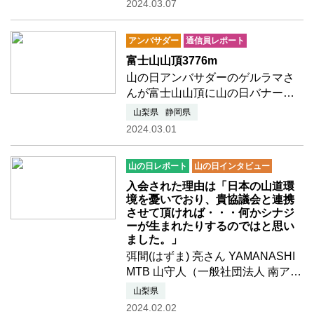
2024.03.07
まれたスノーハイキングを楽しん
できました。1日中富士山は曇ひと
アンバサダー
通信員レポート
つなく、これほど恵まれた…つづ
きを読む
富士山山頂3776m
山の日アンバサダーのゲルラマさ
んが富士山山頂に山の日バナーを
掲出してくださいました。2024年2
山梨県
静岡県
月24日（2月23日富士山の日の次の
2024.03.01
日）I might be the first Nepali to
reach the summit of Mt. Fuji at
山の日レポート
山の日インタビュー
3776m.❓️The weathe…つづきを読
む
入会された理由は「日本の山道環
境を憂いでおり、貴協議会と連携
させて頂ければ・・・何かシナジ
ーが生まれたりするのではと思い
ました。」
弭間(はずま) 亮さん YAMANASHI
MTB 山守人（一般社団法人 南アル
プス山守人 代表理事）2023年11
山梨県
月、一財)全国山の日協議会(以降、
2024.02.02