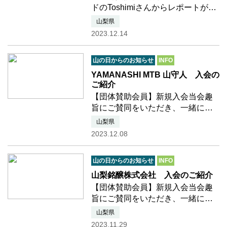
ドのToshimiさんからレポートが届
きました森林浴発祥の地と言われ
山梨県
る、長野県上松町赤沢自然休養
2023.12.14
林。基地全体が天然ひのきの香り
で満たされているようです。森の
山の日からのお知らせ
INFO
中に佇むだけでもとても癒され…
つづきを読む
YAMANASHI MTB 山守人 入会の
ご紹介
【団体賛助会員】新規入会当会趣
旨にご賛同をいただき、一緒に活
動を盛り上げてくださることにな
山梨県
りました 団体賛助会員様をご紹介
2023.12.08
いたします。 ■2023年度年11月入
会 YAMANASHI MTB 山守人（一般
山の日からのお知らせ
INFO
社団法人 南アルプス山守人…つづ
きを読む
山梨銘醸株式会社 入会のご紹介
【団体賛助会員】新規入会当会趣
旨にご賛同をいただき、一緒に活
動を盛り上げてくださることにな
山梨県
りました 団体賛助会員様をご紹介
2023.11.29