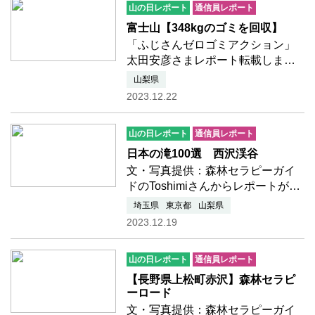
山の日レポート
通信員レポート
れが中央アルプス最南部の山…つ
づきを読む
富士山【348kgのゴミを回収】
「ふじさんゼロゴミアクション」
太田安彦さまレポート転載しまし
た【348kgのゴミを回収】12月20
山梨県
日、富士吉田市と忍野村をつなぐ
2023.12.22
道（山梨県道717号）の清掃活動を
実施したので報告します。「全国
山の日レポート
通信員レポート
山の日協議会」の梶理事長に…つ
づきを読む
日本の滝100選 西沢渓谷
文・写真提供：森林セラピーガイ
ドのToshimiさんからレポートが届
きました日本の滝100選などあらゆ
埼玉県
東京都
山梨県
る100選に選ばれている、ここ西沢
2023.12.19
渓谷も森林セラピーロードに認定
されています。森林セラピストと
山の日レポート
通信員レポート
共に森へ向かいます。西沢…つづ
きを読む
【長野県上松町赤沢】森林セラピ
ーロード
文・写真提供：森林セラピーガイ