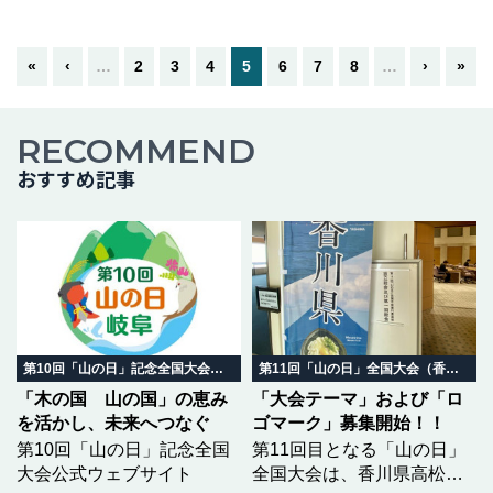
いたします。■2023年度年11月入
会山梨銘醸株式会社（所在地：山
梨県北杜市白州町、代表取締…つ
«
‹
…
2
3
4
5
6
7
8
…
›
»
づきを読む
RECOMMEND
おすすめ記事
第10回「山の日」記念全国大会 岐阜in飛騨高山
第11回「山の日」全国大会（香川県）
「木の国 山の国」の恵み
「大会テーマ」および「ロ
を活かし、未来へつなぐ
ゴマーク」募集開始！！
第10回「山の日」記念全国
第11回目となる「山の日」
大会公式ウェブサイト
全国大会は、香川県高松市