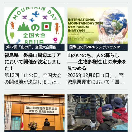
において開催されます。大
会を全国に広くPRするた
め、香川大会の開催趣旨を
踏まえた「大会テーマ」と
「ロゴマーク」の募集を開
始しました。どなたでも応
募可能（団体は除く）で
す。学生の方々も、奮って
第12回「山の日」全国大会開催地決定
国際山の日2026シンポジウム in みやぎ
応募してください！
福島県 磐梯山周辺エリア
山のいのち、人の暮らし
において開催が決定しまし
―― 生物多様性 山の未来を
た！
見つめる
第12回「山の日」全国大会
2026年12月6日（日）、宮
の開催地が決定しました！
城県栗原市において「国際
2028（令和10）年度の第12
山の日2026シンポジウム in
回大会開催地を「福島県
みやぎ」を開催いたしま
北塩原村 磐梯町 猪苗代
す。 今年のテーマは「生物
町」とし、開催地決定を通
多様性」。 気候変動という
知いたしました。
大きな揺らぎの中で、山と
いのちがどう繋がり、私た
ちの暮らしがどう変わって