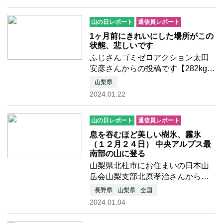
当会)の団体賛助会員に入会して頂
いた弭間亮さんに入会された理由
山の日レポート
通信員レポート
をお聞きしました。※2023…つづ
きを読む
1ヶ月前にきれいにした場所がこの
状態、悲しいです
ふじさんゴミゼロアクション太田
安彦さんからの投稿です【282kgの
ゴミを回収】前回、きれいにした
山梨県
場所に新たなゴミが…泣根本的に
2024.01.22
解決するにはどうしたらいいの
か？悩ましい…1月17日は、新年初
山の日レポート
通信員レポート
めの清掃活動でした。前回に続…
つづきを読む
息を吞むほど美しい樹氷、霧氷
（１２月２４日） 中央アルプス最
南部の山に登る
山梨県北杜市にお住まいの日本山
岳会山梨支部北原孝治さんからの
レポートです 巨大な美しいアイ
長野県
山梨県
全国
スモンスター（通称モンスター）
2024.01.04
は蔵王や森吉山、吾妻山などの東
北の山でしか見たことが無い。そ