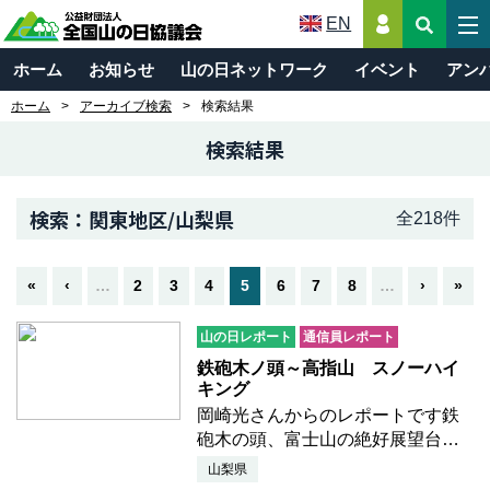
EN
ホーム
お知らせ
山の日ネットワーク
イベント
アン
ホーム
アーカイブ検索
検索結果
検索結果
検索：関東地区/山梨県
全218件
«
‹
…
2
3
4
5
6
7
8
…
›
»
山の日レポート
通信員レポート
鉄砲木ノ頭～高指山 スノーハイ
キング
岡崎光さんからのレポートです鉄
砲木の頭、富士山の絶好展望台で
すね＊＊＊＊＊山梨県山中湖村 鉄
山梨県
砲木ノ頭～高指山昨日は天気に恵